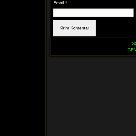
Email
*
S
GEN