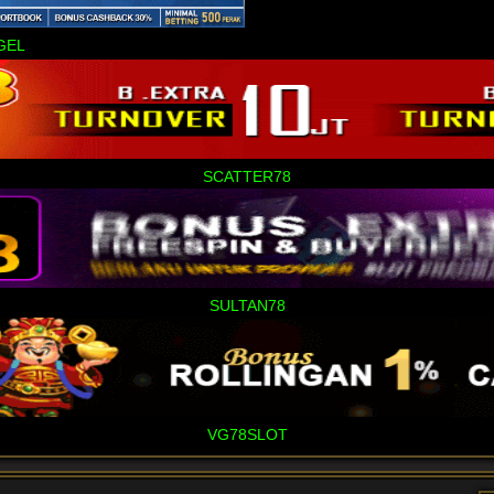
GEL
SCATTER78
SULTAN78
VG78SLOT