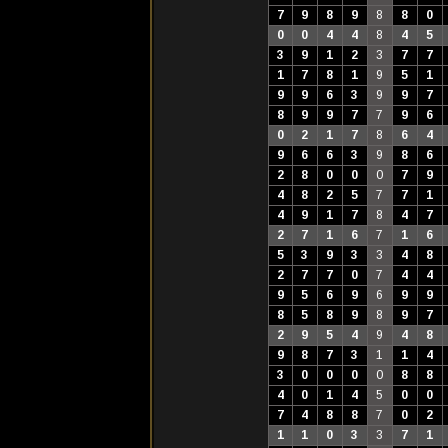
7
9
8
9
8
8
0
0
0
4
4
8
4
5
3
9
1
2
3
7
7
1
7
8
1
9
5
1
9
9
6
3
9
9
7
8
9
9
7
7
9
6
0
2
1
7
8
6
4
9
6
6
3
9
8
6
2
8
0
0
0
7
9
4
8
2
5
7
7
1
4
9
1
7
8
4
7
2
7
1
6
7
1
6
5
3
9
3
3
4
8
2
7
7
0
7
4
4
9
5
6
9
6
9
9
8
5
8
9
8
9
7
2
9
5
4
9
4
8
9
8
7
3
1
1
4
3
0
0
0
0
8
8
4
0
1
4
5
0
0
7
4
8
8
7
0
2
1
1
0
3
3
7
1