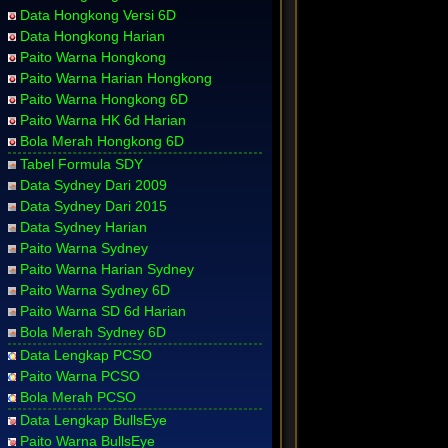
Data Hongkong Versi 6D
Data Hongkong Harian
Paito Warna Hongkong
Paito Warna Harian Hongkong
Paito Warna Hongkong 6D
Paito Warna HK 6d Harian
Bola Merah Hongkong 6D
Tabel Formula SDY
Data Sydney Dari 2009
Data Sydney Dari 2015
Data Sydney Harian
Paito Warna Sydney
Paito Warna Harian Sydney
Paito Warna Sydney 6D
Paito Warna SD 6d Harian
Bola Merah Sydney 6D
Data Lengkap PCSO
Paito Warna PCSO
Bola Merah PCSO
Data Lengkap BullsEye
Paito Warna BullsEye