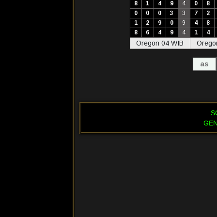
8
1
4
9
4
0
8
0
0
0
3
3
7
2
1
2
9
0
9
4
8
8
6
4
9
4
1
4
Oregon 04 WIB
Orego
S
GEN