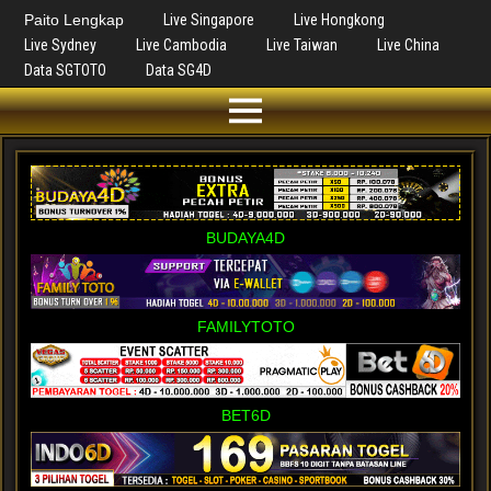
Paito Lengkap
Live Singapore
Live Hongkong
Live Sydney
Live Cambodia
Live Taiwan
Live China
Data SGTOTO
Data SG4D
BUDAYA4D
FAMILYTOTO
BET6D