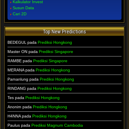
Kalkulator Invest
Susun Data
Cari 2D
Top New Predictions
BEDEGUL pada
Prediksi Hongkong
Master ON pada
Prediksi Singapore
RAMBE pada
Prediksi Singapore
MERANA pada
Prediksi Hongkong
Pamanlung pada
Prediksi Hongkong
RINDANG pada
Prediksi Hongkong
Tes pada
Prediksi Hongkong
Anonim pada
Prediksi Hongkong
H4NNA pada
Prediksi Hongkong
Paulus pada
Prediksi Magnum Cambodia