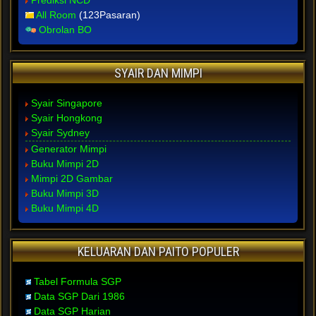
Prediksi NCD
All Room
(123Pasaran)
Obrolan BO
SYAIR DAN MIMPI
Syair Singapore
Syair Hongkong
Syair Sydney
Generator Mimpi
Buku Mimpi 2D
Mimpi 2D Gambar
Buku Mimpi 3D
Buku Mimpi 4D
KELUARAN DAN PAITO POPULER
Tabel Formula SGP
Data SGP Dari 1986
Data SGP Harian