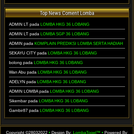
Top News Coment Lomba
ADMIN LT
pada
LOMBA HKG 36 LOBANG
ADMIN LT
pada
LOMBA SGP 36 LOBANG
ADMIN
pada
KOMPLAIN PREDIKSI LOMBA SERTA HADIAH
SEKAYU CITY
pada
LOMBA HKG 36 LOBANG
bolong
pada
LOMBA HKG 36 LOBANG
Wan Abu
pada
LOMBA HKG 36 LOBANG
ADELYN
pada
LOMBA HKG 36 LOBANG
ADMIN LOMBA
pada
LOMBA HKG 36 LOBANG
Sikembar
pada
LOMBA HKG 36 LOBANG
Gambir87
pada
LOMBA HKG 36 LOBANG
Copyright ©28032022
•
Design By:
LombaTogel™
•
Powered By: