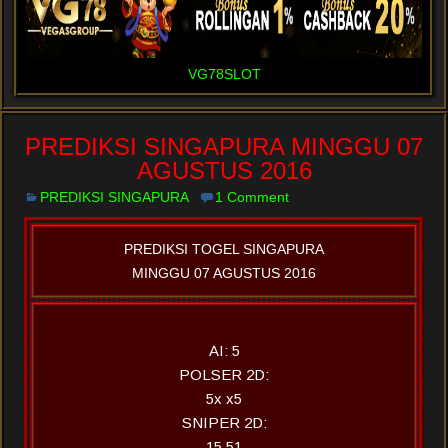
VG78SLOT
PREDIKSI SINGAPURA MINGGU 07
AGUSTUS 2016
PREDIKSI SINGAPURA
1 Comment
PREDIKSI TOGEL SINGAPURA
MINGGU 07 AGUSTUS 2016
AI:
5
POLSER 2D:
5x x5
SNIPER 2D:
15 51