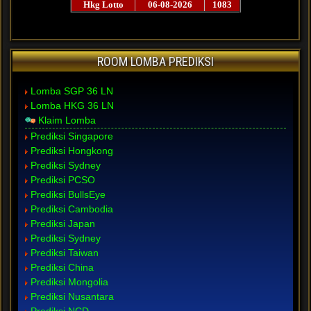
ROOM LOMBA PREDIKSI
Lomba SGP 36 LN
Lomba HKG 36 LN
Klaim Lomba
Prediksi Singapore
Prediksi Hongkong
Prediksi Sydney
Prediksi PCSO
Prediksi BullsEye
Prediksi Cambodia
Prediksi Japan
Prediksi Sydney
Prediksi Taiwan
Prediksi China
Prediksi Mongolia
Prediksi Nusantara