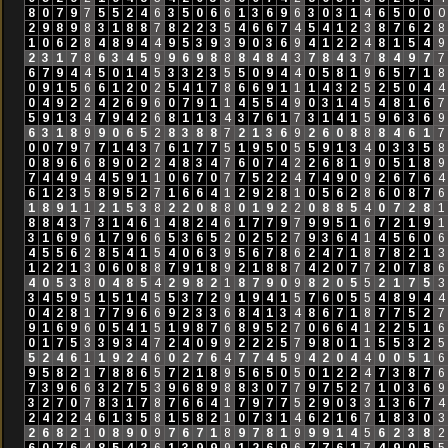
8
0
7
9
7
5
5
2
4
6
3
5
0
6
6
1
3
6
9
6
3
0
3
1
4
6
5
0
0
0
2
9
8
9
8
3
1
8
8
7
8
2
2
3
5
4
6
6
7
4
5
4
1
2
3
8
7
6
2
8
1
0
6
2
8
4
8
9
4
4
9
5
3
9
3
9
0
3
6
9
4
1
2
2
4
8
1
5
4
9
2
3
1
7
8
6
3
4
5
9
9
6
9
8
8
8
4
8
4
3
7
8
4
3
7
8
4
9
7
7
6
7
9
4
4
5
0
1
4
5
3
3
2
3
5
5
0
9
4
4
0
5
8
1
9
6
5
7
1
8
0
9
1
5
6
6
1
2
0
2
5
4
1
7
8
6
6
9
1
1
1
4
3
2
5
2
5
0
4
4
0
4
9
2
2
4
2
6
9
6
0
7
9
1
1
4
5
5
4
9
0
3
1
4
5
4
8
1
6
7
5
9
1
3
4
7
9
4
2
6
8
1
1
3
4
3
7
6
1
7
3
1
4
1
5
9
6
3
6
9
6
3
1
8
9
9
0
6
5
2
8
3
8
8
7
2
1
3
6
9
2
6
0
8
8
8
4
6
1
7
0
0
7
9
7
7
1
4
3
7
6
1
7
7
5
1
9
5
0
5
5
9
1
3
4
0
3
3
5
8
0
8
9
6
6
8
9
0
2
2
4
8
3
4
7
6
0
7
4
2
2
6
8
1
9
0
5
1
8
9
7
4
4
9
4
4
5
9
1
1
0
6
7
0
7
7
5
2
2
4
7
4
9
0
9
2
6
7
6
4
6
1
2
3
5
8
9
5
2
7
1
6
6
4
1
2
9
2
8
1
0
5
6
2
8
6
0
8
7
6
1
8
9
1
1
2
1
5
3
8
2
2
0
8
8
0
1
9
2
2
0
8
8
5
4
0
7
2
8
1
8
8
4
3
7
3
1
4
6
1
4
8
2
4
6
1
7
7
9
7
9
9
5
1
6
7
2
1
9
1
3
1
6
9
6
1
7
9
6
6
5
3
6
5
2
0
2
5
2
7
9
3
6
4
1
4
5
6
0
6
4
5
5
6
2
8
5
4
1
5
4
0
6
3
9
5
6
7
8
6
2
4
7
1
8
7
8
2
1
3
1
2
2
1
3
0
6
0
8
8
7
9
1
8
9
2
1
8
8
7
4
2
0
7
7
2
0
7
8
6
4
0
5
3
8
0
4
8
5
4
2
9
8
2
1
8
7
9
0
9
8
2
0
5
5
2
1
7
5
3
3
4
5
9
5
1
5
1
4
5
5
3
7
2
9
1
9
4
1
5
7
6
0
5
5
4
8
9
4
4
0
4
2
8
1
7
7
9
6
6
9
2
3
3
6
8
4
1
3
4
8
6
7
1
8
7
7
5
2
7
9
1
6
9
6
0
5
4
1
5
1
9
8
7
6
8
9
5
2
7
0
6
6
4
1
2
2
5
1
6
0
1
7
5
3
3
9
3
4
7
2
4
0
9
9
2
2
2
5
7
9
8
0
1
1
5
5
3
2
5
5
2
4
6
1
1
9
2
4
6
0
2
7
6
4
7
7
4
5
9
4
2
0
4
4
0
0
5
1
6
9
5
8
2
1
7
8
8
6
5
7
2
1
8
9
5
6
5
0
5
0
1
2
2
4
7
3
8
7
6
7
3
9
6
6
3
2
7
5
3
9
6
8
9
8
8
3
0
7
7
9
7
5
2
7
1
0
3
6
9
3
2
7
0
7
8
3
1
7
8
7
6
6
4
1
7
9
7
7
5
2
9
0
3
3
1
3
6
7
4
2
4
2
2
4
6
1
3
5
8
1
5
8
2
1
0
7
3
1
4
6
2
1
6
7
1
8
3
0
3
2
6
8
2
1
0
8
9
0
9
7
6
7
1
8
9
7
8
1
9
9
9
1
4
5
6
2
3
8
2