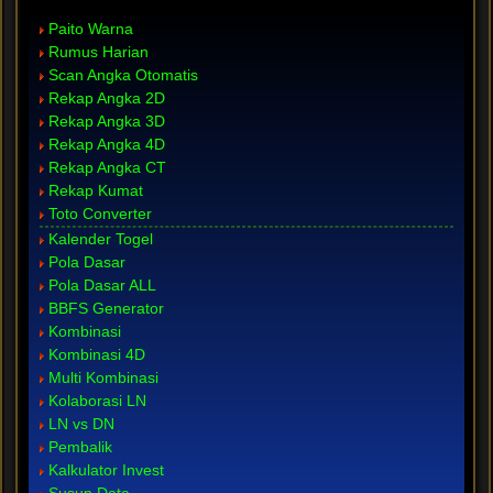
Paito Warna
Rumus Harian
Scan Angka Otomatis
Rekap Angka 2D
Rekap Angka 3D
Rekap Angka 4D
Rekap Angka CT
Rekap Kumat
Toto Converter
Kalender Togel
Pola Dasar
Pola Dasar ALL
BBFS Generator
Kombinasi
Kombinasi 4D
Multi Kombinasi
Kolaborasi LN
LN vs DN
Pembalik
Kalkulator Invest