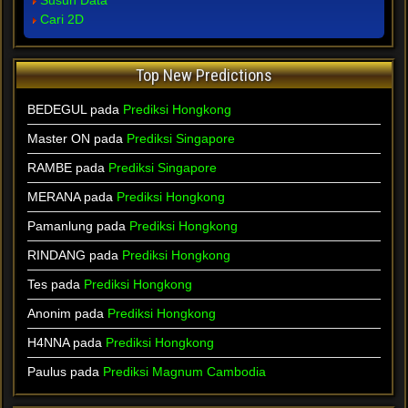
Susun Data
Cari 2D
Top New Predictions
BEDEGUL
pada
Prediksi Hongkong
Master ON
pada
Prediksi Singapore
RAMBE
pada
Prediksi Singapore
MERANA
pada
Prediksi Hongkong
Pamanlung
pada
Prediksi Hongkong
RINDANG
pada
Prediksi Hongkong
Tes
pada
Prediksi Hongkong
Anonim
pada
Prediksi Hongkong
H4NNA
pada
Prediksi Hongkong
Paulus
pada
Prediksi Magnum Cambodia