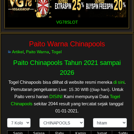
VG78SLOT
Paito Warna Chinapools
Artikel
,
Paito Warna
,
Togel
Paito Chinapools Tahun 2021 sampai
2026
Togel Chinapools bisa dilihat di website resmi mereka
di sini
.
Pemutaran pengeluaran
. Untuk
Live: 15.30 WIB ((tiap hari)
Paito versi harian
DISINI
Kami mempunyai Data
Togel
Chinapools
sekitar 2044 result yang tercatat sejak tanggal
01-01-2021.
Senin
Selasa
Rabu
Kamis
Jumat
Sabtu