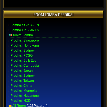
ROOM LOMBA PREDIKSI
Lomba SGP 36 LN
Lomba HKG 36 LN
Klaim Lomba
Prediksi Singapore
Prediksi Hongkong
Prediksi Sydney
Prediksi PCSO
Prediksi BullsEye
Prediksi Cambodia
Prediksi Japan
Prediksi Sydney
Prediksi Taiwan
Prediksi China
Prediksi Mongolia
Prediksi Nusantara
Prediksi NCD
All Room
(123Pasaran)