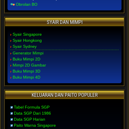
Obrolan BO
SYAIR DAN MIMPI
Syair Singapore
Syair Hongkong
Syair Sydney
Generator Mimpi
Buku Mimpi 2D
Mimpi 2D Gambar
Buku Mimpi 3D
Buku Mimpi 4D
KELUARAN DAN PAITO POPULER
Tabel Formula SGP
Data SGP Dari 1986
Data SGP Harian
Paito Warna Singapore