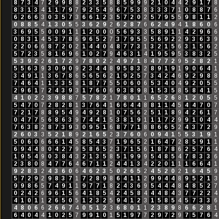
8
7
3
4
7
2
9
9
8
8
2
3
3
5
8
8
5
9
9
9
2
1
0
4
4
2
9
1
7
8
8
3
1
3
4
1
1
7
9
7
9
2
5
4
9
6
7
5
3
8
3
3
3
7
1
0
8
8
7
6
6
2
6
6
3
0
3
5
7
3
6
6
1
2
3
5
7
2
0
2
5
7
9
5
5
9
8
1
1
2
0
8
8
5
4
1
3
0
5
5
3
6
2
9
2
6
2
8
7
6
6
2
4
9
4
1
8
6
0
6
3
6
9
5
5
0
0
9
1
1
1
2
0
0
0
5
6
9
3
3
5
8
9
1
1
4
2
9
6
6
0
8
3
1
4
5
3
7
8
6
9
6
5
2
7
3
7
9
5
5
5
6
9
2
2
9
3
6
3
9
2
2
0
6
6
8
7
2
0
2
1
4
4
0
4
8
7
7
3
1
3
2
1
5
6
3
1
5
6
2
5
7
2
3
5
8
1
6
9
6
1
0
2
7
9
4
6
3
1
4
1
9
5
9
5
3
8
3
2
5
5
3
9
2
2
6
1
7
2
9
7
8
0
2
2
4
9
7
1
8
4
7
7
2
9
5
2
8
2
1
5
5
6
3
9
3
0
9
0
9
2
3
4
4
8
9
5
8
3
2
8
9
1
9
1
9
0
6
4
1
3
4
9
1
1
3
6
7
8
6
5
6
5
6
2
1
9
2
5
7
3
4
2
4
6
9
2
9
8
8
7
4
6
4
1
1
3
3
5
8
1
8
7
7
5
5
0
6
0
6
5
3
4
0
4
9
2
0
5
5
2
9
6
1
7
2
4
3
9
3
1
7
6
0
6
9
3
8
9
8
1
5
3
5
8
5
8
4
1
5
4
1
0
2
2
3
9
8
8
7
5
7
8
2
1
7
8
0
1
1
6
5
2
6
8
1
2
0
5
5
5
4
7
0
7
2
8
2
8
1
3
7
6
4
1
6
6
4
4
8
8
1
1
4
5
4
4
7
0
7
7
2
1
7
8
8
9
5
4
9
4
9
2
8
1
0
7
5
6
2
5
1
1
8
9
4
2
6
1
7
0
4
7
7
5
6
8
6
3
9
7
4
4
1
5
3
8
1
9
1
1
1
7
2
9
9
1
0
4
4
7
6
3
8
2
8
7
3
9
3
0
9
5
1
6
8
7
7
1
8
8
6
6
5
2
4
3
7
2
9
2
6
0
3
3
5
2
1
8
9
2
1
6
5
2
3
7
6
0
6
0
9
4
1
5
5
3
1
9
1
5
0
6
0
6
6
6
1
4
5
8
5
4
3
7
1
9
6
5
2
1
6
4
7
2
8
5
9
1
1
6
9
4
4
8
0
4
2
7
9
5
8
6
5
2
3
7
1
5
6
1
8
7
8
6
2
5
7
6
4
1
9
5
4
9
0
3
8
4
3
2
1
3
5
8
5
1
9
9
9
5
4
8
5
4
7
8
3
3
6
2
3
8
0
8
4
7
7
6
4
6
7
1
1
2
4
4
1
3
4
2
2
0
1
1
1
6
6
4
1
9
2
8
3
2
4
3
6
0
6
4
6
2
3
5
0
2
6
5
2
4
5
2
0
2
1
6
4
5
9
5
7
2
9
2
9
8
3
7
1
7
2
8
9
8
6
4
1
1
2
9
9
4
4
8
9
5
2
1
3
9
9
8
6
5
7
4
9
1
1
9
7
7
1
8
2
4
3
6
9
5
4
4
4
8
4
8
5
2
7
0
2
4
2
6
9
6
1
5
6
4
1
8
5
4
2
4
5
8
4
4
4
8
4
3
7
7
2
2
4
4
1
0
1
1
2
6
5
0
5
1
2
3
2
5
9
4
1
2
3
1
5
8
5
4
5
7
3
3
6
4
8
0
6
6
2
6
6
7
4
0
5
1
2
3
6
8
0
1
1
2
3
8
9
8
6
6
2
8
1
6
4
0
4
4
1
0
2
5
7
9
9
1
0
1
5
1
9
7
7
2
9
7
2
9
7
5
7
6
4