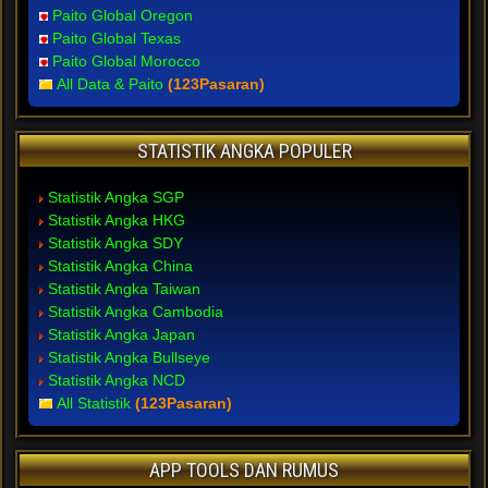
Paito Global Oregon
Paito Global Texas
Paito Global Morocco
All Data & Paito
(123Pasaran)
STATISTIK ANGKA POPULER
Statistik Angka SGP
Statistik Angka HKG
Statistik Angka SDY
Statistik Angka China
Statistik Angka Taiwan
Statistik Angka Cambodia
Statistik Angka Japan
Statistik Angka Bullseye
Statistik Angka NCD
All Statistik
(123Pasaran)
APP TOOLS DAN RUMUS