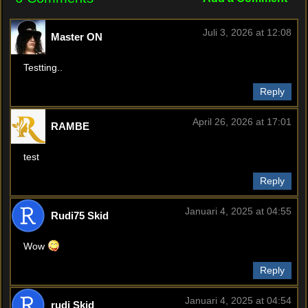
Juli 3, 2026 at 12:08
Master ON
Testting..
Reply
April 26, 2026 at 17:01
RAMBE
test
Reply
Januari 4, 2025 at 04:55
Rudi75 Skid
Wow
Reply
Januari 4, 2025 at 04:54
rudi Skid