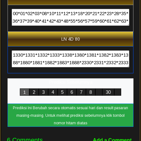
LN 4D 80
Prediksi Sebelumnya
1
2
3
4
5
6
7
8
30
Prediksi Ini Berubah secara otomatis sesuai hari dan result pasaran
masing-masing. Untuk melihat prediksi sebelumnya klik tombol
nomor hitam diatas
6 Comments
Add a Comment