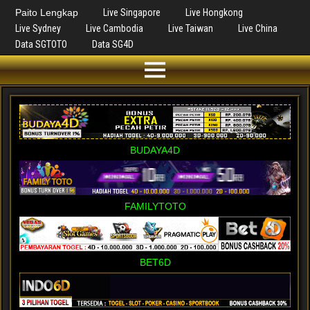
Paito Lengkap
Live Singapore
Live Hongkong
Live Sydney
Live Cambodia
Live Taiwan
Live China
Data SGTOTO
Data SG4D
BUDAYA4D
FAMILYTOTO
BET6D