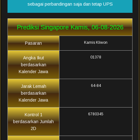
sebagai perbandingan saja dan tetap UPS
Prediksi Singapore Kamis, 06-08-2026
Kamis Kliwon
Pasaran
01378
Angka Ikut
berdasarkan
Kalender Jawa
64-84
Jarak Lemah
berdasarkan
Kalender Jawa
6780345
Kontrol 1
berdasarkan Jumlah
2D