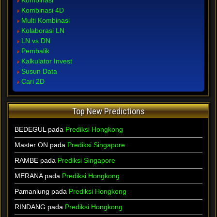
Kombinasi
Kombinasi 4D
Multi Kombinasi
Kolaborasi LN
LN vs DN
Pembalik
Kalkulator Invest
Susun Data
Cari 2D
Top New Predictions
BEDEGUL
pada
Prediksi Hongkong
Master ON
pada
Prediksi Singapore
RAMBE
pada
Prediksi Singapore
MERANA
pada
Prediksi Hongkong
Pamanlung
pada
Prediksi Hongkong
RINDANG
pada
Prediksi Hongkong