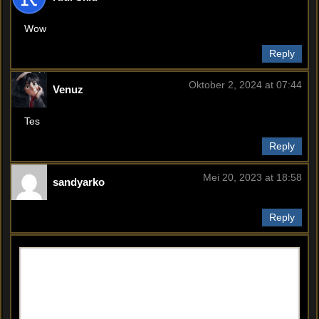
Wow
Reply
Oktober 2, 2024 at 07:44
Venuz
Tes
Reply
Mei 20, 2023 at 18:58
sandyarko
Reply