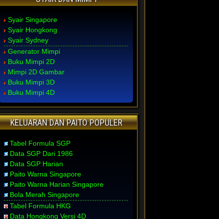
Syair Singapore
Syair Hongkong
Syair Sydney
Generator Mimpi
Buku Mimpi 2D
Mimpi 2D Gambar
Buku Mimpi 3D
Buku Mimpi 4D
KELUARAN DAN PAITO POPULER
Tabel Formula SGP
Data SGP Dari 1986
Data SGP Harian
Paito Warna Singapore
Paito Warna Harian Singapore
Bola Merah Singapore
Tabel Formula HKG
Data Hongkong Versi 4D