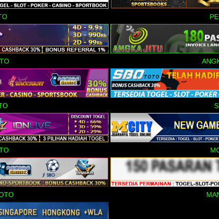
TO
P
TO
ANG
TO
S
TO
M
OTO
MA