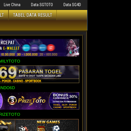
Live China
Data SGTOTO
Data SG4D
LT
TABEL DATA RESULT
MILYTOTO
INDO6D
RIZETOTO