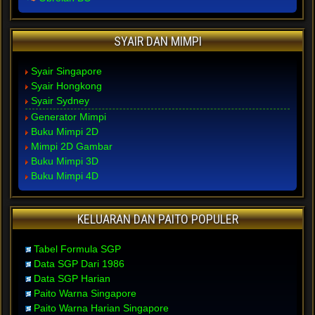
SYAIR DAN MIMPI
Syair Singapore
Syair Hongkong
Syair Sydney
Generator Mimpi
Buku Mimpi 2D
Mimpi 2D Gambar
Buku Mimpi 3D
Buku Mimpi 4D
KELUARAN DAN PAITO POPULER
Tabel Formula SGP
Data SGP Dari 1986
Data SGP Harian
Paito Warna Singapore
Paito Warna Harian Singapore