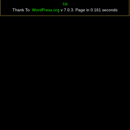
Us
Thank To:
WordPress.org
v 7.0.3. Page in 0.161 seconds