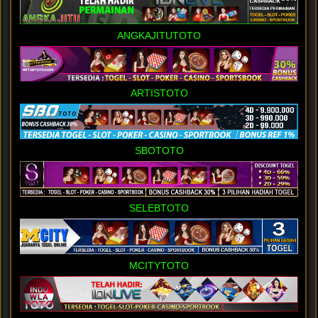
ANGKAJITUTOTO
ARTISTOTO
SBOTOTO
SELEBTOTO
MCITYTOTO