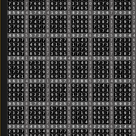
7
8
2
5
7
7
6
6
3
9
6
2
0
0
0
3
3
0
0
0
9
6
7
0
7
3
6
9
5
5
5
5
6
3
9
4
3
8
6
5
8
8
7
9
7
7
4
6
5
2
2
4
3
1
4
8
2
1
0
1
8
5
9
4
4
1
7
6
7
4
1
0
9
1
1
8
2
3
2
5
2
8
1
6
7
7
0
3
8
2
3
1
6
6
3
0
7
2
0
2
9
5
7
0
7
6
1
8
9
8
2
3
3
1
4
4
7
3
0
3
4
3
9
8
8
7
4
7
4
2
3
6
0
9
9
1
9
6
0
6
2
9
8
2
1
5
2
9
7
7
5
7
0
8
8
6
9
7
7
5
7
3
0
1
1
0
9
0
5
5
7
1
6
1
7
1
4
0
8
8
2
4
5
5
1
0
1
2
6
8
2
2
0
5
5
1
4
8
0
8
0
1
7
4
2
6
6
3
6
9
4
6
5
9
5
5
7
2
7
9
8
0
7
8
6
9
2
2
4
6
4
2
4
1
5
8
0
0
4
4
7
9
3
7
1
3
9
7
7
5
1
4
2
7
9
0
1
4
3
7
1
0
9
7
7
7
2
3
3
6
5
5
2
9
2
4
6
8
1
9
4
1
3
9
3
1
7
7
2
9
9
9
7
3
1
6
5
2
8
1
4
4
1
8
9
5
9
4
6
1
3
0
8
6
5
7
3
7
5
3
6
6
5
7
3
3
3
1
3
4
8
6
8
7
6
8
5
2
5
7
3
5
9
1
1
7
7
7
6
4
3
3
2
5
7
3
2
8
2
1
3
7
6
4
1
4
9
0
0
0
8
7
9
4
4
6
2
6
9
6
5
3
5
9
5
5
7
8
1
9
5
3
8
1
9
7
1
3
8
2
0
3
9
3
3
8
5
4
8
3
6
7
3
2
5
9
5
9
2
2
5
7
5
3
8
3
5
3
6
9
9
3
4
5
9
5
7
5
2
7
2
5
1
8
9
7
8
1
9
1
1
7
7
6
4
8
7
2
9
2
3
0
9
0
9
6
5
4
0
4
3
2
0
1
1
6
7
3
3
6
9
4
4
1
5
0
8
8
4
3
6
0
1
3
4
2
9
2
2
4
3
5
8
2
1
2
1
9
2
2
6
6
1
3
4
1
0
7
3
1
2
0
5
7
3
4
3
8
6
5
8
7
3
1
4
6
5
8
7
6
8
4
6
4
1
6
8
4
3
7
8
8
9
4
4
0
2
9
9
9
5
2
4
7
2
6
7
7
6
4
9
0
0
4
4
6
7
1
2
3
9
5
3
4
7
8
7
4
8
3
3
1
0
1
1
1
0
8
9
8
0
6
7
2
9
0
2
2
5
7
9
5
7
3
1
1
2
1
3
4
4
9
9
0
9
1
0
2
0
2
5
8
1
1
2
5
1
9
7
7
4
6
2
6
8
9
3
5
1
6
2
0
2
5
7
7
6
0
3
3
9
5
5
3
8
1
7
0
8
8
2
4
2
5
7
0
3
0
5
5
0
9
5
0
5
6
9
8
3
2
4
9
6
1
7
4
6
6
9
6
5
7
8
1
9
9
5
9
8
8
0
4
1
5
6
5
6
4
5
9
7
3
2
4
6
7
3
9
7
7
7
6
2
8
1
0
7
1
6
7
6
5
5
7
3
3
5
9
1
1
1
8
1
3
4
2
6
3
9
3
9
2
2
3
5
0
7
4
3
7
9
9
6
6
3
4
2
4
6
1
9
3
2
9
2
2
1
4
3
7
0
9
6
3
9
3
1
1
4
5
1
0
3
4
7
2
0
4
7
2
9
3
0
4
4
4
8
5
0
5
0
1
6
5
2
8
5
4
0
4
2
2
6
0
6
7
1
4
4
8
2
9
3
7
1
4
1
5
4
9
4
3
7
7
5
2
0
6
7
4
3
4
3
0
3
2
3
6
0
6
3
7
3
6
9
0
6
0
8
8
2
0
7
9
7
7
9
5
0
5
0
6
2
9
2
0
5
9
7
7