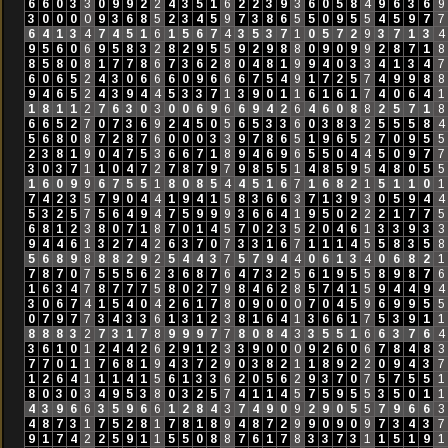
6
6
0
3
3
0
9
9
2
2
4
3
5
1
6
2
2
3
9
3
6
0
5
8
4
9
6
3
6
9
3
0
0
0
0
9
3
6
8
5
2
3
4
5
9
7
3
8
6
5
5
0
9
5
5
4
5
9
7
7
6
4
1
3
4
7
4
5
1
6
1
5
6
7
4
3
5
3
7
1
0
5
7
2
9
3
7
1
3
4
9
5
6
0
6
9
5
8
3
2
8
2
9
5
5
9
2
9
8
8
0
9
0
9
9
2
8
7
1
8
8
5
8
0
8
1
7
7
8
6
7
3
6
2
8
0
4
8
1
9
9
4
0
3
3
4
1
3
4
7
6
0
6
5
2
4
3
0
6
6
6
0
9
6
6
6
7
5
4
9
1
7
2
5
7
4
9
9
8
8
9
4
6
5
2
4
3
9
4
4
5
3
3
7
1
3
9
0
1
1
6
1
6
1
7
4
0
6
4
1
1
8
1
1
2
7
6
3
0
3
0
0
6
9
6
6
9
4
2
6
4
6
0
8
8
2
5
7
1
8
6
6
5
2
7
0
7
3
6
9
2
4
5
0
5
6
5
3
3
6
0
3
8
3
2
5
5
5
8
4
5
6
8
0
8
7
2
8
7
6
0
0
0
3
3
9
7
8
6
5
1
9
6
5
2
7
0
9
5
5
2
3
8
1
9
0
4
7
5
3
6
6
7
1
8
9
4
6
9
6
5
5
0
4
4
5
0
9
7
7
3
0
3
7
1
1
0
4
7
2
7
8
7
9
7
9
8
5
5
1
4
8
5
9
5
4
8
0
5
5
1
6
0
9
9
6
7
5
5
1
8
0
8
5
4
4
5
1
6
7
1
6
8
2
1
5
1
1
0
1
7
4
2
3
5
7
9
0
4
4
1
9
4
1
5
8
3
6
6
3
7
1
3
9
3
0
5
9
4
4
5
3
2
5
7
5
6
4
9
4
7
5
9
9
9
3
6
6
4
1
9
5
0
2
2
2
1
7
7
5
6
8
1
2
3
8
0
7
1
8
7
0
1
4
5
7
0
2
3
5
2
0
4
6
1
3
3
9
3
3
9
4
4
6
1
3
2
7
4
2
6
3
7
0
7
3
3
1
6
7
1
1
1
4
5
5
8
3
5
8
5
6
8
9
8
8
8
2
9
2
5
4
4
3
7
5
7
9
4
4
0
6
1
3
4
0
6
8
2
1
7
8
7
0
7
5
5
5
6
2
3
6
8
7
6
4
7
3
2
5
6
1
9
5
5
8
9
8
7
6
1
6
3
4
7
8
7
7
7
5
8
0
2
7
9
8
4
6
2
8
5
7
4
1
5
9
4
4
9
4
3
0
6
7
4
1
5
4
0
4
2
6
1
7
8
0
9
0
0
0
7
0
4
5
9
6
9
9
5
5
0
7
9
7
7
3
4
3
3
6
1
3
1
2
3
8
1
6
4
1
3
6
6
1
7
5
3
9
1
1
8
8
8
3
2
7
3
1
7
8
9
9
9
7
7
8
0
8
4
3
3
5
5
1
6
6
3
7
6
4
3
6
1
0
1
2
4
4
2
6
2
9
1
2
3
3
9
0
0
0
9
2
6
0
6
7
8
4
8
3
7
7
0
1
1
7
6
8
1
9
4
3
7
2
9
0
3
8
2
1
1
8
9
2
2
0
9
4
3
7
1
2
6
4
1
1
1
4
1
5
6
1
3
3
6
2
0
5
6
2
9
3
7
0
7
5
7
5
5
1
8
0
3
0
3
4
9
5
3
8
0
3
2
5
7
4
1
1
4
5
7
5
9
5
5
3
5
0
1
1
4
3
9
6
6
3
5
9
6
6
1
2
8
4
3
7
4
9
0
9
2
9
0
5
5
7
9
6
6
3
4
8
7
3
1
7
5
2
8
1
7
8
1
8
9
4
8
7
2
9
9
0
9
0
9
7
3
4
3
7
9
1
7
4
2
2
5
9
1
1
5
5
0
8
8
7
6
1
7
8
3
3
7
3
1
1
5
1
9
1