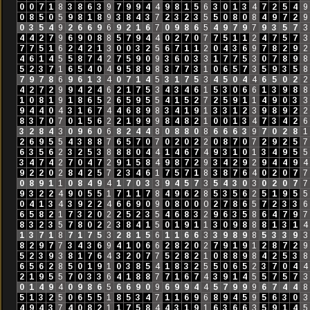
0
0
7
1
8
3
8
6
3
9
7
9
9
4
4
9
8
1
5
6
3
0
1
3
4
7
2
5
4
9
0
8
5
0
5
9
8
1
8
9
3
8
4
3
7
2
3
2
3
5
5
0
8
0
8
4
9
7
2
9
0
3
5
4
9
2
6
6
9
6
9
2
1
6
7
0
9
8
6
5
4
9
7
9
7
9
3
5
7
3
4
4
2
7
9
6
9
0
8
8
5
7
9
4
4
0
2
7
0
7
7
5
1
1
2
4
7
5
7
3
7
7
5
1
6
2
4
2
1
3
0
0
3
2
5
6
7
1
1
2
0
4
3
6
9
7
8
2
9
2
4
6
1
4
5
5
8
7
4
2
7
5
9
0
9
3
6
0
3
3
1
7
7
5
3
0
7
8
9
8
5
2
3
7
1
6
5
4
0
4
9
5
8
9
8
3
7
7
3
1
0
6
5
7
3
5
9
3
5
8
7
9
7
8
6
9
6
1
3
4
0
7
1
4
5
3
1
7
5
3
4
5
0
4
4
6
5
0
2
2
4
2
7
2
9
9
4
2
4
6
2
1
7
5
3
4
3
4
6
1
5
3
0
6
6
1
3
9
8
8
1
0
8
1
9
1
8
6
5
2
6
5
9
5
5
4
1
5
2
7
2
5
9
1
1
4
9
0
3
3
9
4
4
0
4
3
1
6
7
4
4
6
8
9
8
3
4
1
9
1
3
3
1
2
3
9
8
9
2
2
8
3
7
0
7
0
1
5
6
2
2
1
9
9
9
8
4
8
2
1
0
0
1
3
4
7
3
4
2
6
3
2
8
4
3
0
9
6
0
6
8
2
4
4
8
0
8
8
0
8
6
6
6
3
9
7
0
2
8
1
2
6
9
5
5
4
3
8
8
7
6
5
7
0
7
0
2
0
2
2
0
8
7
0
7
2
9
2
5
7
6
3
5
6
2
3
2
5
3
8
8
8
0
4
4
1
4
6
7
4
9
3
1
0
1
3
4
9
5
5
3
4
7
4
2
7
0
4
7
2
9
1
5
8
4
9
8
7
2
9
3
4
2
9
2
9
4
4
9
4
9
2
2
0
2
8
4
2
5
7
2
3
4
6
1
7
5
7
1
8
3
8
7
6
4
0
2
0
7
7
0
8
9
1
1
0
8
4
9
4
1
7
0
3
3
9
4
5
7
3
5
4
3
0
3
0
2
0
7
7
9
3
2
2
4
9
0
5
5
1
7
1
1
7
8
4
9
6
2
8
5
3
5
6
2
5
1
9
5
5
0
4
1
3
4
3
9
2
2
4
6
6
9
0
9
0
8
0
0
0
2
7
8
6
5
7
2
3
3
6
6
5
8
2
1
7
3
2
0
2
2
5
2
3
5
4
6
8
3
2
9
6
3
5
8
6
4
7
9
7
8
3
2
3
5
7
8
0
2
2
3
8
4
1
5
0
1
9
1
1
3
0
9
8
8
8
1
3
1
4
1
3
7
1
8
7
1
7
5
3
2
8
1
5
6
1
1
6
6
3
3
9
8
9
8
5
3
3
9
3
8
2
9
7
7
3
4
3
6
9
4
1
0
6
6
2
8
2
0
2
7
9
1
9
1
2
8
7
2
9
5
2
3
9
3
8
1
7
6
4
3
2
0
7
7
5
2
8
2
1
0
8
8
9
8
4
2
5
3
8
6
5
6
2
8
5
0
1
9
1
0
3
8
5
4
1
8
3
2
5
5
0
6
5
2
3
7
0
4
4
2
1
9
5
5
7
0
3
3
6
4
1
8
8
7
7
1
6
7
4
3
9
1
4
5
5
7
5
7
3
0
1
4
9
4
0
9
8
6
5
6
6
9
0
9
6
9
9
4
4
5
7
9
9
9
6
7
4
4
8
5
1
3
2
5
0
6
5
5
1
8
5
3
4
7
1
1
6
9
6
8
9
4
5
9
5
6
3
0
3
4
9
4
3
7
4
0
8
2
1
1
7
5
8
4
4
3
1
9
1
6
3
6
6
3
5
9
1
4
5