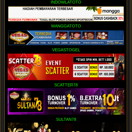
INDOWLATOTO
MANGGATOTO
VEGASTOGEL
SCATTER78
SULTAN78