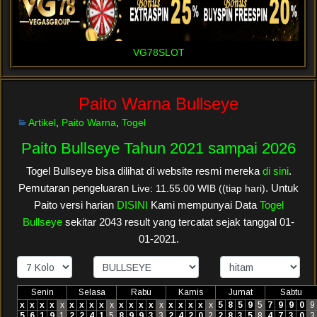
VG78SLOT
Paito Warna Bullseye
Artikel
,
Paito Warna
,
Togel
Paito Bullseye Tahun 2021 sampai 2026
Togel Bullseye bisa dilihat di website resmi mereka
di sini
.
Pemutaran pengeluaran
. Untuk
Live: 11.55.00 WIB ((tiap hari)
Paito versi harian
DISINI
Kami mempunyai Data
Togel
Bullseye
sekitar 2043 result yang tercatat sejak tanggal 01-
01-2021.
Senin
Selasa
Rabu
Kamis
Jumat
Sabtu
x
x
x
x
x
x
x
x
x
x
x
x
x
x
x
x
x
x
x
x
5
8
5
9
5
7
9
9
0
9
5
6
1
9
1
2
2
4
1
5
8
9
9
3
3
2
4
2
0
2
2
8
3
5
8
4
7
3
0
3