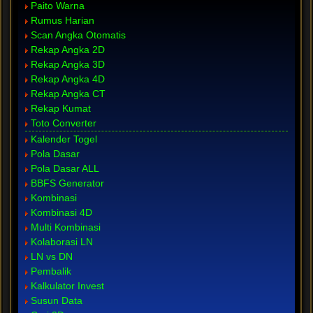
Paito Warna
Rumus Harian
Scan Angka Otomatis
Rekap Angka 2D
Rekap Angka 3D
Rekap Angka 4D
Rekap Angka CT
Rekap Kumat
Toto Converter
Kalender Togel
Pola Dasar
Pola Dasar ALL
BBFS Generator
Kombinasi
Kombinasi 4D
Multi Kombinasi
Kolaborasi LN
LN vs DN
Pembalik
Kalkulator Invest
Susun Data