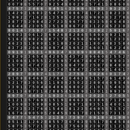
7
3
7
7
5
0
5
0
9
9
5
3
5
4
9
7
9
5
8
4
2
3
1
5
6
2
0
5
0
5
0
0
7
8
6
5
5
7
0
7
9
2
5
4
9
0
0
2
9
2
5
7
4
1
5
0
8
6
0
6
4
7
5
7
3
2
4
6
6
3
9
4
5
1
6
3
3
6
9
6
5
1
9
3
3
9
3
2
0
2
1
4
2
9
2
1
6
8
3
2
5
4
7
9
7
0
8
6
7
4
1
7
2
1
3
8
2
3
3
6
1
9
9
2
2
7
1
6
2
8
1
3
5
0
5
0
2
0
0
0
9
9
9
0
9
3
2
7
8
6
3
8
7
7
5
2
9
8
4
3
2
7
2
3
5
9
6
7
7
5
8
3
3
5
8
0
0
4
8
3
8
6
4
4
8
2
3
0
5
5
3
5
1
8
9
8
6
7
2
9
3
1
2
2
4
5
2
3
0
3
8
0
1
4
5
7
5
9
7
7
1
5
4
8
3
2
1
2
0
2
5
2
9
2
2
5
9
1
6
7
9
9
0
3
3
0
6
1
2
3
6
9
2
6
8
8
2
8
6
5
5
8
9
0
9
9
2
1
9
1
5
1
6
2
8
9
8
2
6
8
8
7
1
7
8
7
6
5
6
2
9
6
9
2
2
1
2
3
3
6
4
6
2
3
5
1
8
8
0
8
1
0
1
8
9
2
0
2
1
3
1
8
0
4
4
8
3
5
8
4
8
3
7
2
9
2
0
6
0
6
0
9
7
4
2
5
6
5
2
7
6
6
0
1
1
6
2
2
4
6
0
9
1
9
1
9
5
3
1
4
9
6
3
4
7
6
3
0
9
9
8
8
4
1
5
4
7
4
6
1
3
8
2
9
2
3
6
5
4
9
4
2
0
5
5
4
3
7
2
9
9
6
6
0
6
3
5
5
2
7
3
1
0
6
6
1
0
5
5
1
2
3
5
9
5
7
4
6
7
4
8
4
7
0
7
9
9
0
3
3
6
5
7
9
7
4
7
4
7
2
2
2
1
5
6
8
4
7
9
7
2
5
8
7
6
8
4
8
0
8
7
9
2
3
5
5
5
5
9
5
2
2
7
0
7
8
8
4
7
2
2
0
9
9
9
1
4
6
1
7
2
8
9
7
7
0
4
6
7
4
1
1
7
3
1
2
7
5
6
2
5
0
2
6
8
0
1
7
4
2
9
1
0
8
8
8
4
6
8
5
2
7
6
4
1
0
4
6
3
9
5
1
5
7
3
6
1
4
0
4
5
2
1
7
8
3
0
5
6
2
1
1
9
0
9
2
5
0
2
2
2
8
9
4
4
0
9
5
4
9
3
3
9
1
1
7
5
0
4
4
0
4
0
6
6
6
8
0
2
2
2
1
0
1
1
5
4
6
3
9
4
1
1
3
4
8
7
3
1
4
2
8
8
5
4
5
6
3
9
3
1
3
0
1
1
9
9
3
9
3
8
9
7
0
7
4
4
6
2
8
1
9
3
3
6
1
1
8
1
9
2
0
2
3
5
2
7
0
5
5
6
1
2
1
3
5
7
6
9
6
1
5
1
9
1
8
6
6
3
9
6
3
8
6
5
7
1
2
6
8
1
0
0
9
9
3
5
8
9
8
0
8
5
5
1
9
8
7
1
8
8
3
5
1
6
4
0
0
1
1
4
7
2
3
5
3
3
7
6
4
1
5
4
6
1
8
1
2
3
5
4
6
9
5
5
5
1
5
2
7
1
6
7
6
4
9
0
5
0
5
2
0
4
5
9
3
6
1
7
8
2
1
5
0
5
7
3
1
1
2
9
4
7
7
5
5
4
7
5
3
2
1
3
9
3
7
3
9
7
7
0
9
1
8
9
4
1
9
0
9
8
5
1
1
2
1
2
6
2
8
8
5
5
7
3
0
7
6
3
9
5
5
1
7
8
6
4
5
8
4
5
8
7
5
3
5
7
2
1
3
9
2
1
1
2
7
5
6
3
9
2
3
9
7
7
1
1
2
1
3