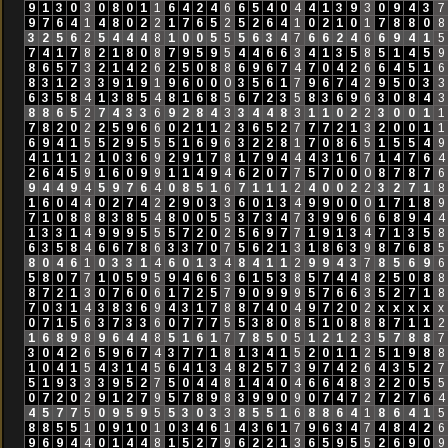
9
1
3
0
3
0
8
0
1
1
6
4
2
4
6
6
5
4
0
4
4
1
3
9
3
0
9
4
3
7
9
7
6
4
1
4
8
0
2
2
1
7
6
5
2
5
2
6
4
1
0
2
1
0
1
7
8
8
0
8
3
2
5
6
2
5
4
4
4
8
1
0
0
5
5
5
6
3
4
7
6
6
2
4
6
6
9
4
1
5
7
4
1
7
8
2
1
8
0
8
7
9
5
9
5
4
4
6
6
3
4
1
3
5
8
5
1
4
5
9
8
6
5
7
3
2
1
4
2
6
2
5
0
8
8
6
9
6
7
4
7
0
4
2
6
6
4
5
1
6
8
3
1
2
3
3
9
1
9
1
9
6
0
0
0
3
5
6
1
7
9
6
7
4
2
9
5
0
3
3
6
3
5
8
4
1
3
8
5
4
8
1
6
8
5
6
7
2
3
5
8
3
6
9
6
3
0
8
4
3
8
8
6
5
2
7
4
3
3
6
9
2
8
4
3
3
4
4
8
3
1
1
0
2
2
3
0
0
1
1
7
8
2
0
2
2
5
9
6
6
0
2
1
1
2
3
6
5
2
7
7
7
2
1
3
2
0
0
1
1
6
9
4
1
5
5
2
9
5
5
5
1
6
9
6
3
2
2
8
1
7
0
8
6
5
1
5
5
4
9
4
1
1
1
2
1
0
3
6
9
2
9
1
7
8
1
7
9
4
4
4
3
1
6
7
1
4
7
6
4
2
6
4
5
9
1
6
0
9
9
1
1
4
9
4
6
2
0
7
7
5
7
0
0
0
8
7
8
7
6
9
4
4
9
4
5
9
7
6
4
0
8
5
1
6
7
1
1
1
2
4
0
0
2
2
3
2
7
1
8
1
6
0
4
4
0
2
7
4
2
2
9
0
3
3
6
0
1
3
4
9
9
0
0
0
1
7
1
8
9
7
1
0
8
8
8
3
8
5
4
8
0
0
5
5
3
7
3
4
7
3
9
9
6
6
6
8
9
4
4
1
3
3
1
4
9
9
9
5
5
5
7
2
0
2
5
6
9
7
7
1
9
1
3
4
7
1
3
5
8
6
3
5
8
4
6
6
7
8
6
3
3
7
0
7
5
6
2
1
3
1
8
6
3
9
8
7
6
8
5
8
0
4
6
1
0
3
3
1
4
6
0
1
3
4
8
4
1
1
2
9
9
4
3
7
8
5
6
9
6
5
8
0
7
7
1
0
5
9
5
9
4
6
6
3
6
1
5
3
8
5
7
4
4
8
2
5
0
8
8
8
7
2
1
3
0
7
6
0
6
1
7
2
5
7
9
0
9
9
9
5
7
6
6
3
5
2
7
1
8
7
0
3
1
4
3
8
3
6
9
4
3
1
7
8
8
7
4
0
4
9
7
2
0
2
x
x
x
x
x
0
7
1
5
6
3
7
3
3
6
0
7
7
7
5
5
3
8
0
8
5
1
0
8
8
8
7
1
1
2
1
6
8
9
8
9
6
4
4
8
5
1
6
1
7
7
8
5
0
5
1
2
1
2
3
5
7
8
8
7
3
0
4
2
6
5
9
6
7
4
3
7
7
1
8
1
3
4
1
5
2
0
1
1
2
5
1
9
8
8
1
0
4
1
5
4
3
1
4
5
6
4
1
3
4
8
2
5
7
3
9
7
4
2
6
4
3
5
2
7
5
1
9
3
3
3
9
5
2
7
5
0
4
4
8
1
4
4
0
4
6
6
4
8
3
2
2
0
5
5
0
7
2
0
2
9
1
2
7
9
5
7
8
9
8
3
9
9
0
9
0
7
4
7
2
7
2
7
6
4
4
5
7
7
5
0
9
5
9
5
5
3
0
3
3
8
5
5
1
6
8
8
6
4
1
8
6
4
1
5
8
8
5
5
1
0
9
1
0
1
0
3
4
6
1
4
3
6
1
7
9
6
3
4
7
4
8
4
2
6
9
6
9
4
4
0
1
4
4
8
1
5
2
7
9
6
2
2
1
3
6
5
9
5
5
2
6
9
0
9