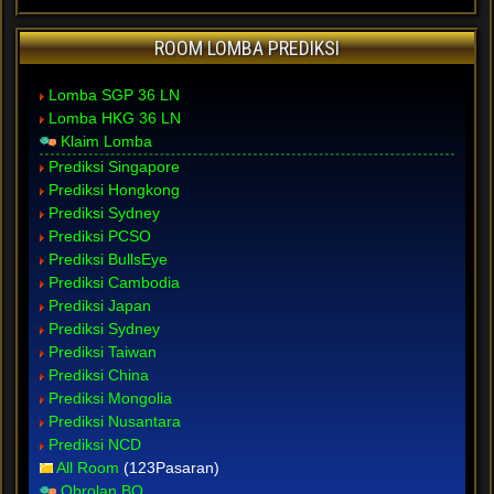
ROOM LOMBA PREDIKSI
Lomba SGP 36 LN
Lomba HKG 36 LN
Klaim Lomba
Prediksi Singapore
Prediksi Hongkong
Prediksi Sydney
Prediksi PCSO
Prediksi BullsEye
Prediksi Cambodia
Prediksi Japan
Prediksi Sydney
Prediksi Taiwan
Prediksi China
Prediksi Mongolia
Prediksi Nusantara
Prediksi NCD
All Room
(123Pasaran)
Obrolan BO