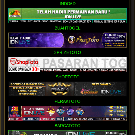
INDO6D
BUAHTOGEL
3PRIZETOTO
SHOPTOTO
PERAKTOTO
BARCATOTO