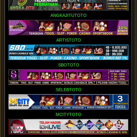
ANGKAJITUTOTO
ARTISTOTO
SBOTOTO
SELEBTOTO
MCITYTOTO