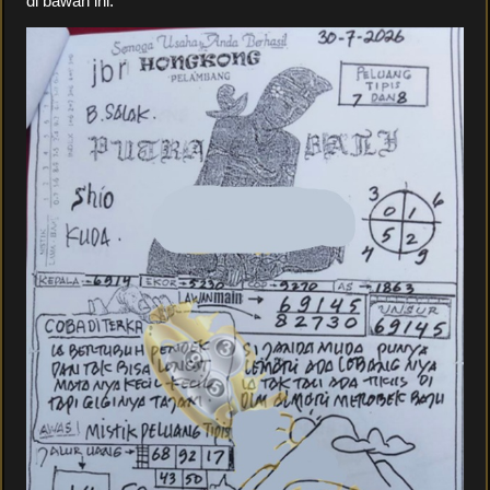
di bawah ini.