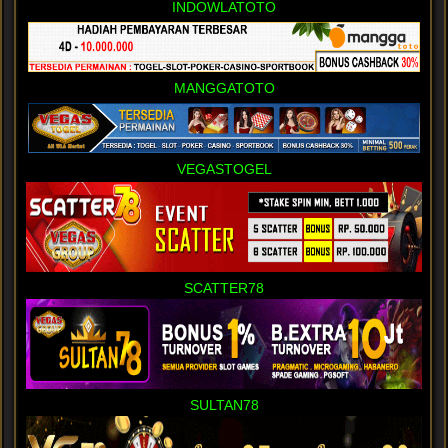
INDOWLATOTO
MANGGATOTO
VEGASTOGEL
SCATTER78
SULTAN78