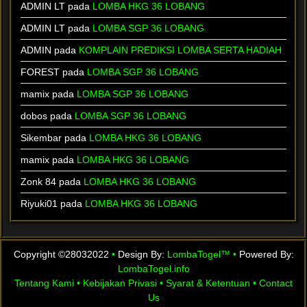
ADMIN LT
pada
LOMBA HKG 36 LOBANG
ADMIN LT
pada
LOMBA SGP 36 LOBANG
ADMIN
pada
KOMPLAIN PREDIKSI LOMBA SERTA HADIAH
FOREST
pada
LOMBA SGP 36 LOBANG
mamix
pada
LOMBA SGP 36 LOBANG
dobos
pada
LOMBA SGP 36 LOBANG
Sikembar
pada
LOMBA HKG 36 LOBANG
mamix
pada
LOMBA HKG 36 LOBANG
Zonk 84
pada
LOMBA HKG 36 LOBANG
Riyuki01
pada
LOMBA HKG 36 LOBANG
Copyright ©28032022
•
Design By:
LombaTogel™
•
Powered By:
LombaTogel.info
Tentang Kami
•
Kebijakan Privasi
•
Syarat & Ketentuan
•
Contact
Us