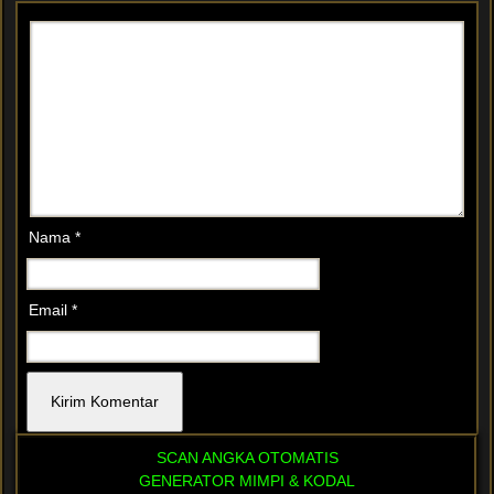
Nama
*
Email
*
SCAN ANGKA OTOMATIS
GENERATOR MIMPI & KODAL