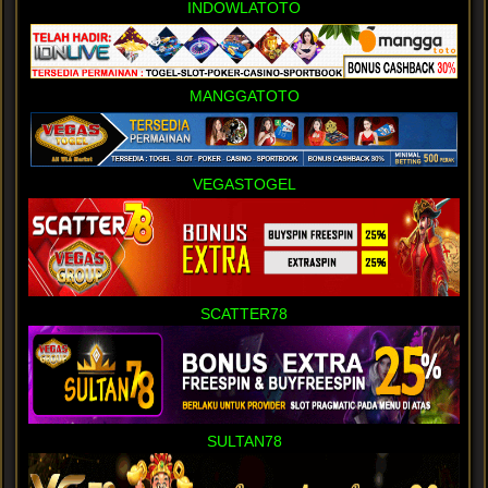
INDOWLATOTO
MANGGATOTO
VEGASTOGEL
SCATTER78
SULTAN78