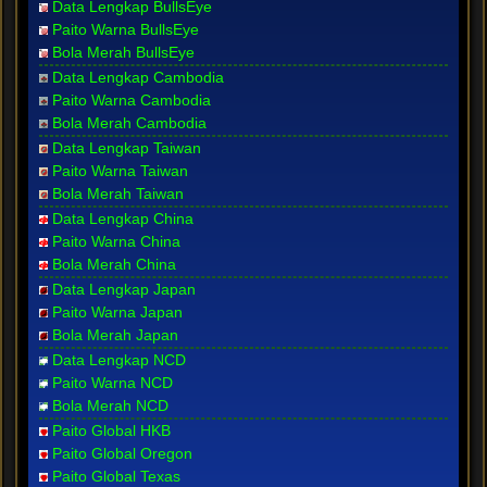
Data Lengkap BullsEye
Paito Warna BullsEye
Bola Merah BullsEye
Data Lengkap Cambodia
Paito Warna Cambodia
Bola Merah Cambodia
Data Lengkap Taiwan
Paito Warna Taiwan
Bola Merah Taiwan
Data Lengkap China
Paito Warna China
Bola Merah China
Data Lengkap Japan
Paito Warna Japan
Bola Merah Japan
Data Lengkap NCD
Paito Warna NCD
Bola Merah NCD
Paito Global HKB
Paito Global Oregon
Paito Global Texas