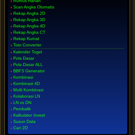
Rumus Harian
Scan Angka Otomatis
Rekap Angka 2D
Rekap Angka 3D
Rekap Angka 4D
Rekap Angka CT
Rekap Kumat
Toto Converter
Kalender Togel
Pola Dasar
Pola Dasar ALL
BBFS Generator
Kombinasi
Kombinasi 4D
Multi Kombinasi
Kolaborasi LN
LN vs DN
Pembalik
Kalkulator Invest
Susun Data
Cari 2D