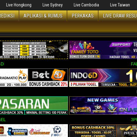
Live Hongkong
Live Sydney
Live Cambodia
Live Taiwan
EDIKSI
APLIKASI & RUMUS
PERKAKAS
LIVE DRAW RESU
4D
FA
EL
3P