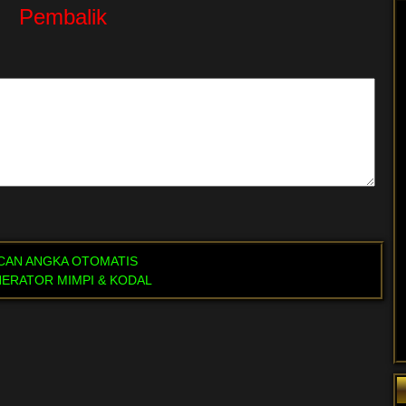
Pembalik
CAN ANGKA OTOMATIS
ERATOR MIMPI & KODAL