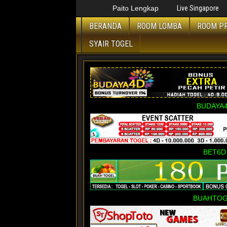
Paito Lengkap
Live Singapore
BERANDA
ROOM LOMBA
ROOM PR
SYAIR TOGEL
BUDAYA
BET6D
BUAHTOG