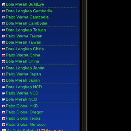
Bola Merah BullsEye
Data Lengkap Cambodia
Paito Warna Cambodia
Bola Merah Cambodia
Data Lengkap Taiwan
Paito Warna Taiwan
Bola Merah Taiwan
Data Lengkap China
Paito Warna China
Bola Merah China
Data Lengkap Japan
Paito Warna Japan
Bola Merah Japan
Data Lengkap NCD
Paito Warna NCD
Bola Merah NCD
Paito Global HKB
Paito Global Oregon
Paito Global Texas
Paito Global Morocco
All Data & Paito
(123Pasaran)