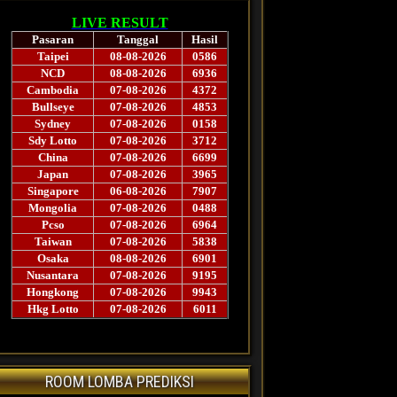
ROOM LOMBA PREDIKSI