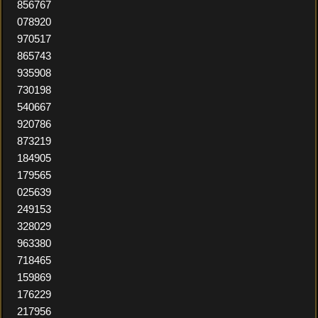
856767
078920
970517
865743
935908
730198
540667
920786
873219
184905
179565
025639
249153
328029
963380
718465
159869
176229
217956