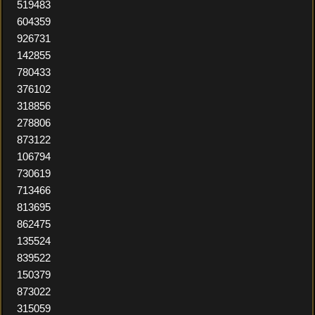
519483
604359
926731
142855
780433
376102
318856
278806
873122
106794
730619
713466
813695
862475
135524
839522
150379
873022
315059