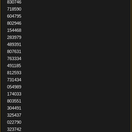
830746
718590
604795
802946
154468
283979
489391
807631
763334
491185
812593
731434
054989
174033
803551
304491
325437
022790
323742