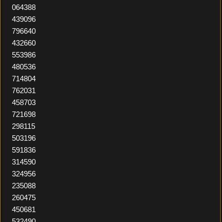
064388
439096
796640
432660
553986
480536
714804
762031
458703
721698
298115
503196
591836
314590
324956
235088
260475
450681
532490