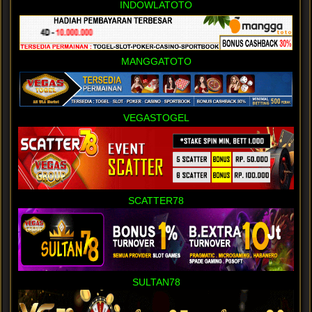
INDOWLATOTO
MANGGATOTO
VEGASTOGEL
SCATTER78
SULTAN78