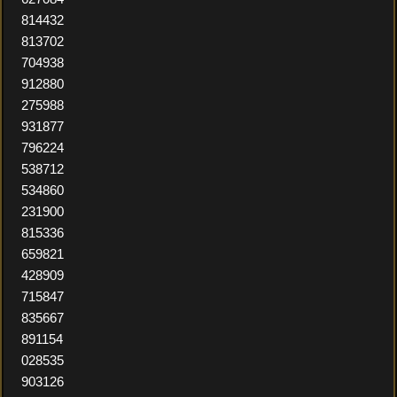
814432
813702
704938
912880
275988
931877
796224
538712
534860
231900
815336
659821
428909
715847
835667
891154
028535
903126