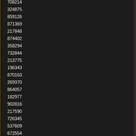
708214
324875
859126
871369
217848
874402
358294
732844
213775
196343
870163
269370
864057
182977
902816
217590
726345
537609
672554