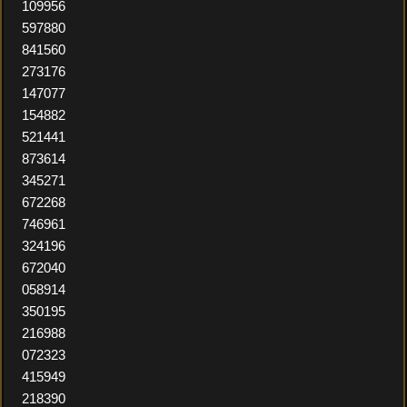
109956
597880
841560
273176
147077
154882
521441
873614
345271
672268
746961
324196
672040
058914
350195
216988
072323
415949
218390