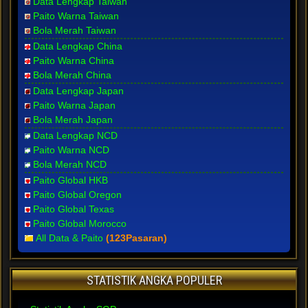
Data Lengkap Taiwan
Paito Warna Taiwan
Bola Merah Taiwan
Data Lengkap China
Paito Warna China
Bola Merah China
Data Lengkap Japan
Paito Warna Japan
Bola Merah Japan
Data Lengkap NCD
Paito Warna NCD
Bola Merah NCD
Paito Global HKB
Paito Global Oregon
Paito Global Texas
Paito Global Morocco
All Data & Paito
(123Pasaran)
STATISTIK ANGKA POPULER