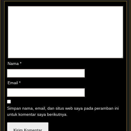
Nama
*
Email
*
Simpan nama, email, dan situs web saya pada peramban ini
untuk komentar saya berikutnya.