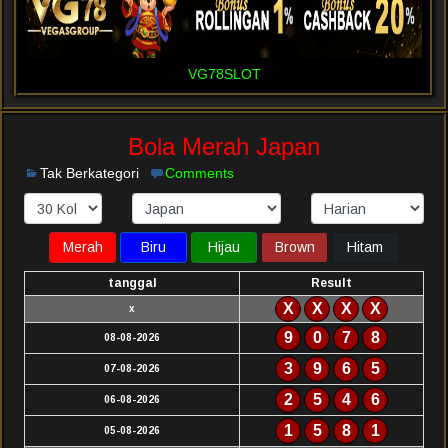
VG78SLOT
Bola Merah Japan
Tak Berkategori
Comments
Merah
Biru
Hijau
Brown
Hitam
tanggal
Result
X
X
X
X
x
9
0
7
8
08-08-2026
3
9
6
5
07-08-2026
2
5
4
6
06-08-2026
1
5
8
1
05-08-2026