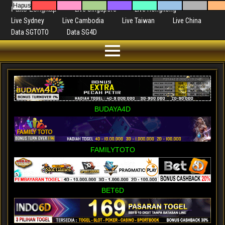
Hapus
Paito Lengkap
Live Singapore
Live Hongkong
Live Sydney
Live Cambodia
Live Taiwan
Live China
Data SGTOTO
Data SG4D
BUDAYA4D
FAMILYTOTO
BET6D