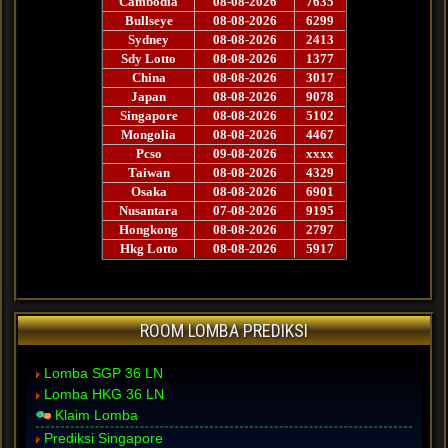
ROOM LOMBA PREDIKSI
Lomba SGP 36 LN
Lomba HKG 36 LN
Klaim Lomba
Prediksi Singapore