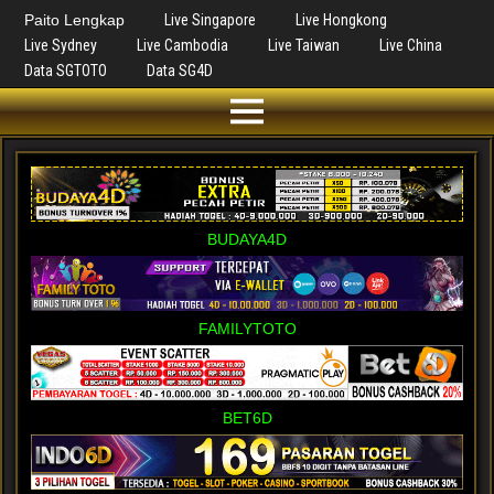
Paito Lengkap
Live Singapore
Live Hongkong
Live Sydney
Live Cambodia
Live Taiwan
Live China
Data SGTOTO
Data SG4D
BUDAYA4D
FAMILYTOTO
BET6D