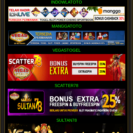
INDOWLATOTO
MANGGATOTO
VEGASTOGEL
SCATTER78
SULTAN78