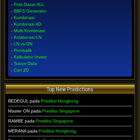
Pola Dasar ALL
BBFS Generator
Kombinasi
Kombinasi 4D
Multi Kombinasi
Kolaborasi LN
LN vs DN
Pembalik
Kalkulator Invest
Susun Data
Cari 2D
Top New Predictions
BEDEGUL pada
Prediksi Hongkong
Master ON pada
Prediksi Singapore
RAMBE pada
Prediksi Singapore
MERANA pada
Prediksi Hongkong