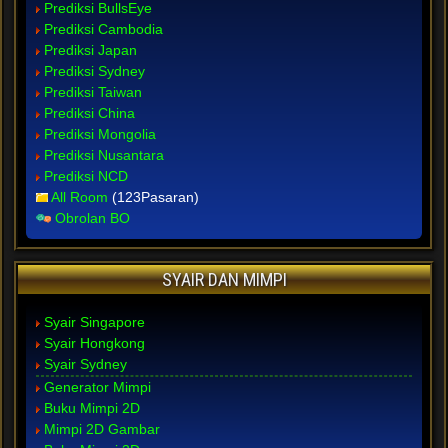
Prediksi BullsEye
Prediksi Cambodia
Prediksi Japan
Prediksi Sydney
Prediksi Taiwan
Prediksi China
Prediksi Mongolia
Prediksi Nusantara
Prediksi NCD
All Room
(123Pasaran)
Obrolan BO
SYAIR DAN MIMPI
Syair Singapore
Syair Hongkong
Syair Sydney
Generator Mimpi
Buku Mimpi 2D
Mimpi 2D Gambar