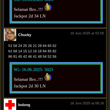
Selamat Bro..!!!
Jackpot 2d 34 LN
16 Juni 2025 at 02:05
Chucky
51 58 24 25 26 21 28 64 65 62
61 68 14 15 12 16 18 84 85 82
86 81 45 42 46 41 48 54 52 56
SG: 16.06.2025: 5025
Selamat Bro..!!!
Jackpot 2d 30 LN
16 Juni 2025 at 06:16
bolong