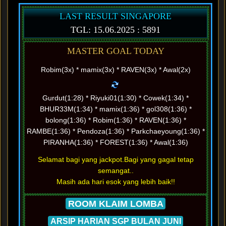
LAST RESULT SINGAPORE
TGL: 15.06.2025 : 5891
MASTER GOAL TODAY
Robim(3x) * mamix(3x) * RAVEN(3x) * Awal(2x)
Gurdut(1:28) * Riyuki01(1:30) * Cowek(1:34) *
BHUR33M(1:34) * mamix(1:36) * gol308(1:36) *
bolong(1:36) * Robim(1:36) * RAVEN(1:36) *
RAMBE(1:36) * Pendoza(1:36) * Parkchaeyoung(1:36) *
PIRANHA(1:36) * FOREST(1:36) * Awal(1:36)
Selamat bagi yang jackpot.Bagi yang gagal tetap
semangat..
Masih ada hari esok yang lebih baik!!
ROOM KLAIM LOMBA
ARSIP HARIAN SGP BULAN JUNI