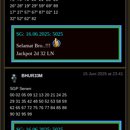
26″ 28″ 19″ 29″ 59″ 69″ 89
17″ 27″ 57″ 67″ 87″ 02″ 12
32″ 52″ 62″ 82
SG: 16.06.2025: 5025
Selamat Bro..!!!
Jackpot 2d 32 LN
15 Juni 2025 at 23:41
BHUR33M
SGP Senen
00 02 05 09 12 13 20 21 24 25
29 31 35 42 48 50 52 53 58 59
62 65 67 72 75 76 77 84 85 88
90 92 95 99
SG: 16.06.2025: 5025