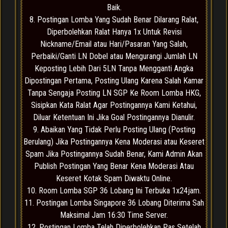
Baik.
8. Postingan Lomba Yang Sudah Benar Dilarang Ralat,
Diperbolehkan Ralat Hanya 1x Untuk Revisi
Nickname/Email atau Hari/Pasaran Yang Salah,
Perbaiki/Ganti LN Dobel atau Mengurangi Jumlah LN
Keposting Lebih Dari 5LN Tanpa Mengganti Angka
Dipostingan Pertama, Posting Ulang Karena Salah Kamar
Tanpa Sengaja Posting LN SGP Ke Room Lomba HKG,
Sisipkan Kata Ralat Agar Postingannya Kami Ketahui,
Diluar Ketentuan Ini Jika Goal Postingannya Dianulir.
9. Abaikan Yang Tidak Perlu Posting Ulang (Posting
Berulang) Jika Postingannya Kena Moderasi atau Keseret
Spam Jika Postingannya Sudah Benar, Kami Admin Akan
Publish Postingan Yang Benar Kena Moderasi Atau
Keseret Kotak Spam Diwaktu Online.
10. Room Lomba SGP 36 Lobang Ini Terbuka 1x24jam.
11. Postingan Lomba Singapore 36 Lobang Diterima Sah
Maksimal Jam 16:30 Time Server.
12. Postingan Lomba Telah Diperbolehkan Pas Setelah