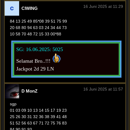
16 Juni 2025 at 11:29
CIWING
84 13 25 49 85*08 39 51 75 99
20 68 80 94 63 03 24 34 44 73
10 58 70 48 72 15 33 00*88
SG: 16.06.2025: 5025
Selamat Bro..!!!
Jackpot 2d 29 LN
16 Juni 2025 at 11:57
D MonZ
sgp
01 03 09 10 13 14 15 17 19 23
25 26 30 31 32 36 38 39 41 48
51 52 56 63 67 71 72 75 76 83
84 90 91 93