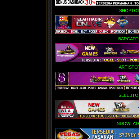
SHOPTO
BARCATO
ARTISTO
SELEBTO
INDOWLAT