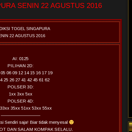
PURA SENIN 22 AGUSTUS 2016
DIKSI TOGEL SINGAPURA
ENIN 22 AGUSTUS 2016
AI:
0125
PILIHAN 2D:
 05 06 09 12 14 15 16 17 19
4 25 26 27 41 42 45 61 62
POLSER 3D:
1xx 3xx 5xx
POLSER 4D:
 33xx 35xx 51xx 53xx 55xx
—————————–
i Sendiri saja! Biar tidak menyesal
OT DAN SALAM KOMPAK SELALU.