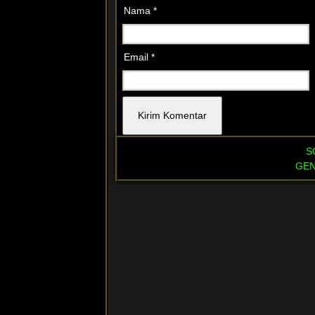
Nama
*
Email
*
S
GEN