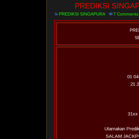
PREDIKSI SINGA
PREDIKSI SINGAPURA
7 Comments
PRE
S
01 04
21 2
31xx
Utamakan Prediks
SALAM JACKP