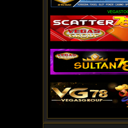
VEGASTO