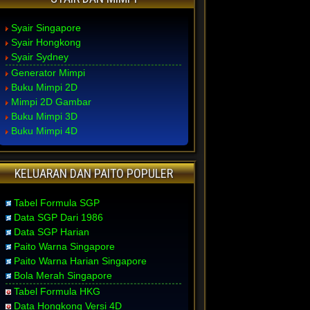
Syair Singapore
Syair Hongkong
Syair Sydney
Generator Mimpi
Buku Mimpi 2D
Mimpi 2D Gambar
Buku Mimpi 3D
Buku Mimpi 4D
KELUARAN DAN PAITO POPULER
Tabel Formula SGP
Data SGP Dari 1986
Data SGP Harian
Paito Warna Singapore
Paito Warna Harian Singapore
Bola Merah Singapore
Tabel Formula HKG
Data Hongkong Versi 4D