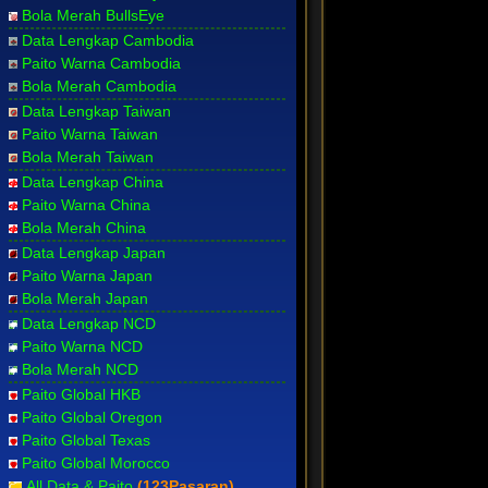
Bola Merah BullsEye
Data Lengkap Cambodia
Paito Warna Cambodia
Bola Merah Cambodia
Data Lengkap Taiwan
Paito Warna Taiwan
Bola Merah Taiwan
Data Lengkap China
Paito Warna China
Bola Merah China
Data Lengkap Japan
Paito Warna Japan
Bola Merah Japan
Data Lengkap NCD
Paito Warna NCD
Bola Merah NCD
Paito Global HKB
Paito Global Oregon
Paito Global Texas
Paito Global Morocco
All Data & Paito
(123Pasaran)