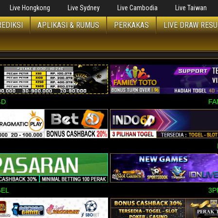
Live Hongkong
Live Sydney
Live Cambodia
Live Taiwan
EDIKSI
APLIKASI & RUMUS
PERKAKAS
LIVE DRAW RESU
4D
FA
EL
3P