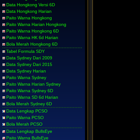
Data Hongkong Versi 6D
Data Hongkong Harian
Paito Warna Hongkong
Paito Warna Harian Hongkong
Paito Warna Hongkong 6D
Paito Warna HK 6d Harian
Bola Merah Hongkong 6D
Tabel Formula SDY
Data Sydney Dari 2009
Data Sydney Dari 2015
Data Sydney Harian
Paito Warna Sydney
Paito Warna Harian Sydney
Paito Warna Sydney 6D
Paito Warna SD 6d Harian
Bola Merah Sydney 6D
Data Lengkap PCSO
Paito Warna PCSO
Bola Merah PCSO
Data Lengkap BullsEye
Paito Warna BullsEye