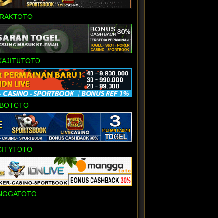
ERAKTOTO
KAJITUTOTO
BOTOTO
CITYTOTO
NGGATOTO