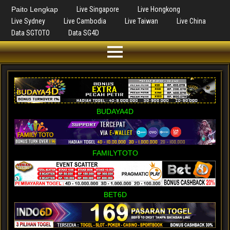
Paito Lengkap
Live Singapore
Live Hongkong
Live Sydney
Live Cambodia
Live Taiwan
Live China
Data SGTOTO
Data SG4D
BUDAYA4D
FAMILYTOTO
BET6D