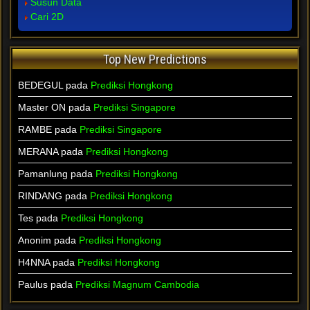
Susun Data
Cari 2D
Top New Predictions
BEDEGUL pada
Prediksi Hongkong
Master ON pada
Prediksi Singapore
RAMBE pada
Prediksi Singapore
MERANA pada
Prediksi Hongkong
Pamanlung pada
Prediksi Hongkong
RINDANG pada
Prediksi Hongkong
Tes pada
Prediksi Hongkong
Anonim pada
Prediksi Hongkong
H4NNA pada
Prediksi Hongkong
Paulus pada
Prediksi Magnum Cambodia