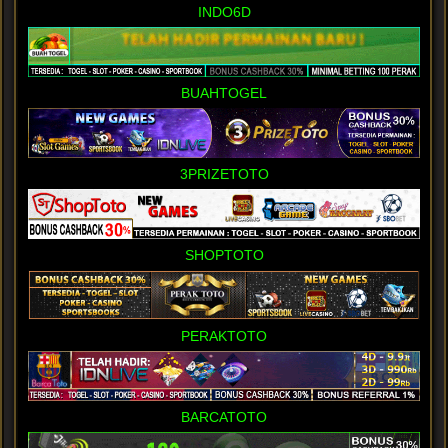
INDO6D
BUAHTOGEL
3PRIZETOTO
SHOPTOTO
PERAKTOTO
BARCATOTO