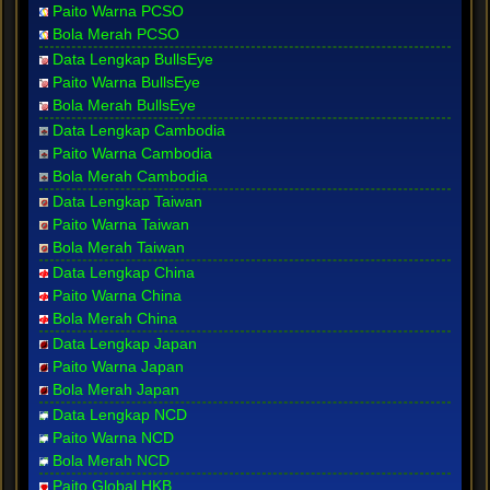
Paito Warna PCSO
Bola Merah PCSO
Data Lengkap BullsEye
Paito Warna BullsEye
Bola Merah BullsEye
Data Lengkap Cambodia
Paito Warna Cambodia
Bola Merah Cambodia
Data Lengkap Taiwan
Paito Warna Taiwan
Bola Merah Taiwan
Data Lengkap China
Paito Warna China
Bola Merah China
Data Lengkap Japan
Paito Warna Japan
Bola Merah Japan
Data Lengkap NCD
Paito Warna NCD
Bola Merah NCD
Paito Global HKB