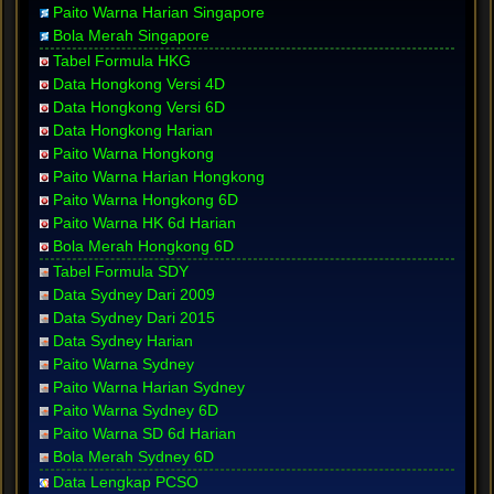
Paito Warna Harian Singapore
Bola Merah Singapore
Tabel Formula HKG
Data Hongkong Versi 4D
Data Hongkong Versi 6D
Data Hongkong Harian
Paito Warna Hongkong
Paito Warna Harian Hongkong
Paito Warna Hongkong 6D
Paito Warna HK 6d Harian
Bola Merah Hongkong 6D
Tabel Formula SDY
Data Sydney Dari 2009
Data Sydney Dari 2015
Data Sydney Harian
Paito Warna Sydney
Paito Warna Harian Sydney
Paito Warna Sydney 6D
Paito Warna SD 6d Harian
Bola Merah Sydney 6D
Data Lengkap PCSO