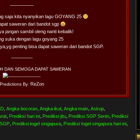
—————
ung saja kita nyanyikan lagu GOYANG 25
pat saweran dari bandot sgp
 jangan sambil oleng nanti kebalik!
ng suka dengan lagu goyang 25
nya,yg penting bisa dapat saweran dari bandot SGP.
————–
IH DAN SEMOGA DAPAT SAWERAN
ReZon
Predictions By:
4D
,
Angka bocoran
,
Angka ikut
,
Angka main
,
Askop
,
urat
,
Prediksi hari ini
,
Prediksi jitu
,
Prediksi SGP Senin
,
Prediksi
l SGP
,
Prediksi togel singapura
,
Prediksi togel singapura hari ini
,