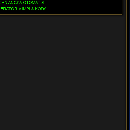
CAN ANGKA OTOMATIS
ERATOR MIMPI & KODAL