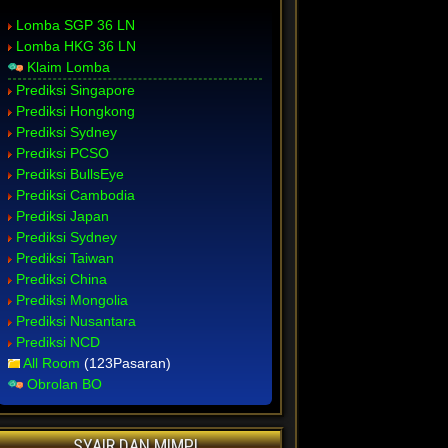
Lomba SGP 36 LN
Lomba HKG 36 LN
Klaim Lomba
Prediksi Singapore
Prediksi Hongkong
Prediksi Sydney
Prediksi PCSO
Prediksi BullsEye
Prediksi Cambodia
Prediksi Japan
Prediksi Sydney
Prediksi Taiwan
Prediksi China
Prediksi Mongolia
Prediksi Nusantara
Prediksi NCD
All Room
(123Pasaran)
Obrolan BO
SYAIR DAN MIMPI