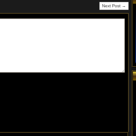
Next Post →