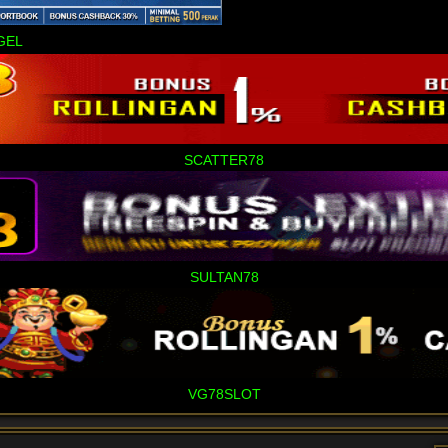
GEL
SCATTER78
SULTAN78
VG78SLOT