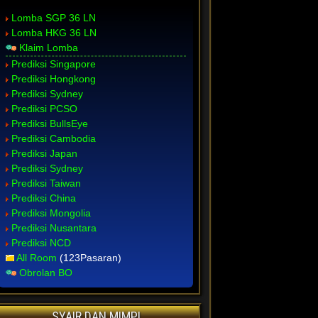
Lomba SGP 36 LN
Lomba HKG 36 LN
Klaim Lomba
Prediksi Singapore
Prediksi Hongkong
Prediksi Sydney
Prediksi PCSO
Prediksi BullsEye
Prediksi Cambodia
Prediksi Japan
Prediksi Sydney
Prediksi Taiwan
Prediksi China
Prediksi Mongolia
Prediksi Nusantara
Prediksi NCD
All Room
(123Pasaran)
Obrolan BO
SYAIR DAN MIMPI