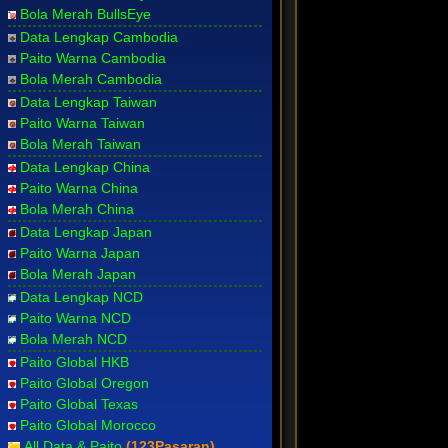
Bola Merah BullsEye
Data Lengkap Cambodia
Paito Warna Cambodia
Bola Merah Cambodia
Data Lengkap Taiwan
Paito Warna Taiwan
Bola Merah Taiwan
Data Lengkap China
Paito Warna China
Bola Merah China
Data Lengkap Japan
Paito Warna Japan
Bola Merah Japan
Data Lengkap NCD
Paito Warna NCD
Bola Merah NCD
Paito Global HKB
Paito Global Oregon
Paito Global Texas
Paito Global Morocco
All Data & Paito
(123Pasaran)