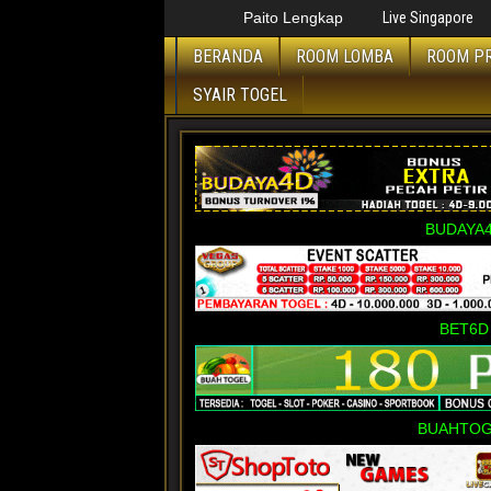
Paito Lengkap
Live Singapore
BERANDA
ROOM LOMBA
ROOM PR
SYAIR TOGEL
BUDAYA
BET6D
BUAHTOG