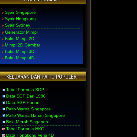
Syair Singapore
Syair Hongkong
Syair Sydney
Generator Mimpi
Buku Mimpi 2D
Mimpi 2D Gambar
Buku Mimpi 3D
Buku Mimpi 4D
KELUARAN DAN PAITO POPULER
Tabel Formula SGP
Data SGP Dari 1986
Data SGP Harian
Paito Warna Singapore
Paito Warna Harian Singapore
Bola Merah Singapore
Tabel Formula HKG
Data Hongkong Versi 4D