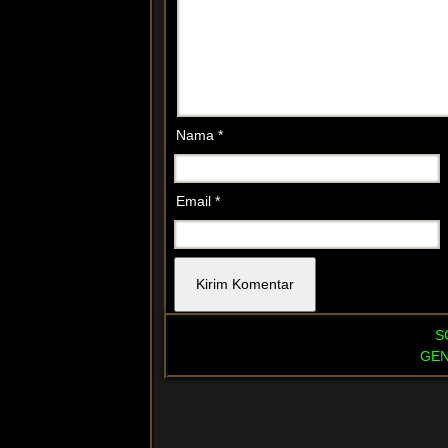
Nama
*
Email
*
S
GEN