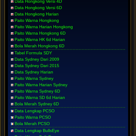
Data Hongkong Versi 4D
Data Hongkong Versi 6D
Data Hongkong Harian
Paito Warna Hongkong
Paito Warna Harian Hongkong
Paito Warna Hongkong 6D
Paito Warna HK 6d Harian
Bola Merah Hongkong 6D
Tabel Formula SDY
Data Sydney Dari 2009
Data Sydney Dari 2015
Data Sydney Harian
Paito Warna Sydney
Paito Warna Harian Sydney
Paito Warna Sydney 6D
Paito Warna SD 6d Harian
Bola Merah Sydney 6D
Data Lengkap PCSO
Paito Warna PCSO
Bola Merah PCSO
Data Lengkap BullsEye