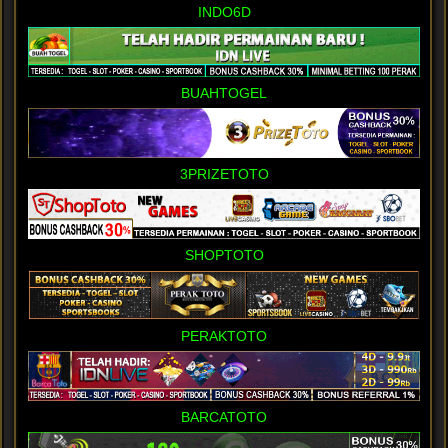
INDO6D
BUAHTOGEL
3PRIZETOTO
SHOPTOTO
PERAKTOTO
BARCATOTO