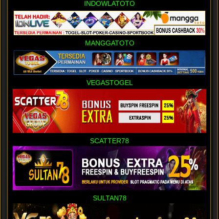
INDOWLATOTO
MANGGATOTO
VEGASTOGEL
SCATTER78
SULTAN78