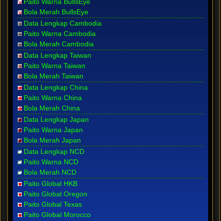
Paito Warna BullsEye
Bola Merah BullsEye
Data Lengkap Cambodia
Paito Warna Cambodia
Bola Merah Cambodia
Data Lengkap Taiwan
Paito Warna Taiwan
Bola Merah Taiwan
Data Lengkap China
Paito Warna China
Bola Merah China
Data Lengkap Japan
Paito Warna Japan
Bola Merah Japan
Data Lengkap NCD
Paito Warna NCD
Bola Merah NCD
Paito Global HKB
Paito Global Oregon
Paito Global Texas
Paito Global Morocco