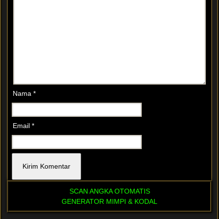
Nama
*
Email
*
SCAN ANGKA OTOMATIS
GENERATOR MIMPI & KODAL