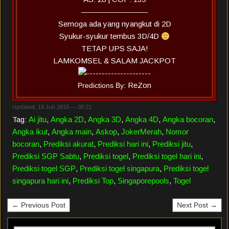
—————————-
Semoga ada yang nyangkut di 2D
Syukur-syukur tembus 3D/4D
TETAP UPS SAJA!
LAMKOMSEL & SALAM JACKPOT
ReZon
Predictions By:
Updated: 16 Juli 2016 — 00:21
Tag:
Ai jitu
,
Angka 2D
,
Angka 3D
,
Angka 4D
,
Angka bocoran
,
Angka ikut
,
Angka main
,
Askop
,
JokerMerah
,
Nomor
bocoran
,
Prediksi akurat
,
Prediksi hari ini
,
Prediksi jitu
,
Prediksi SGP Sabtu
,
Prediksi togel
,
Prediksi togel hari ini
,
Prediksi togel SGP
,
Prediksi togel singapura
,
Prediksi togel
singapura hari ini
,
Prediksi Top
,
Singaporepools
,
Togel
← Previous Post
Next Post →