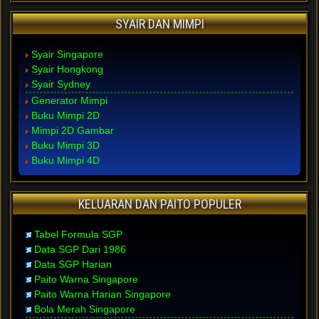
SYAIR DAN MIMPI
Syair Singapore
Syair Hongkong
Syair Sydney
Generator Mimpi
Buku Mimpi 2D
Mimpi 2D Gambar
Buku Mimpi 3D
Buku Mimpi 4D
KELUARAN DAN PAITO POPULER
Tabel Formula SGP
Data SGP Dari 1986
Data SGP Harian
Paito Warna Singapore
Paito Warna Harian Singapore
Bola Merah Singapore