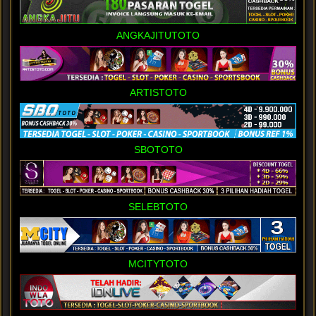
ANGKAJITUTOTO
ARTISTOTO
SBOTOTO
SELEBTOTO
MCITYTOTO