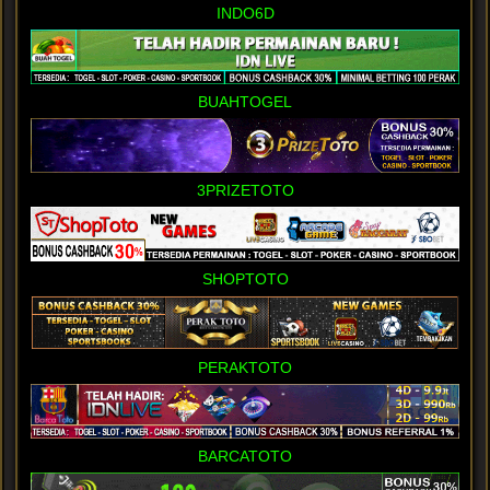
INDO6D
BUAHTOGEL
3PRIZETOTO
SHOPTOTO
PERAKTOTO
BARCATOTO