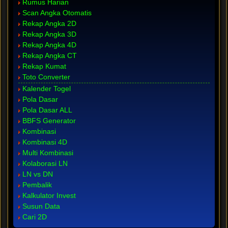
Rumus Harian
Scan Angka Otomatis
Rekap Angka 2D
Rekap Angka 3D
Rekap Angka 4D
Rekap Angka CT
Rekap Kumat
Toto Converter
Kalender Togel
Pola Dasar
Pola Dasar ALL
BBFS Generator
Kombinasi
Kombinasi 4D
Multi Kombinasi
Kolaborasi LN
LN vs DN
Pembalik
Kalkulator Invest
Susun Data
Cari 2D