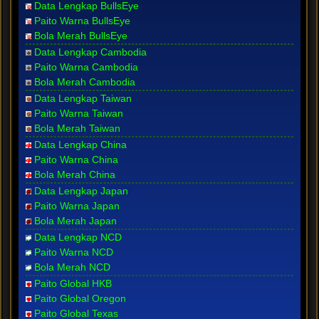
Data Lengkap BullsEye
Paito Warna BullsEye
Bola Merah BullsEye
Data Lengkap Cambodia
Paito Warna Cambodia
Bola Merah Cambodia
Data Lengkap Taiwan
Paito Warna Taiwan
Bola Merah Taiwan
Data Lengkap China
Paito Warna China
Bola Merah China
Data Lengkap Japan
Paito Warna Japan
Bola Merah Japan
Data Lengkap NCD
Paito Warna NCD
Bola Merah NCD
Paito Global HKB
Paito Global Oregon
Paito Global Texas