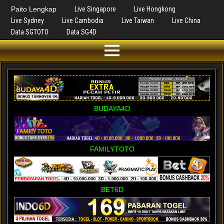
Paito Lengkap
Live Singapore
Live Hongkong
Live Sydney
Live Cambodia
Live Taiwan
Live China
Data SGTOTO
Data SG4D
BUDAYA4D
FAMILYTOTO
BET6D