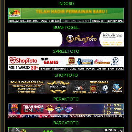
INDO6D
BUAHTOGEL
3PRIZETOTO
SHOPTOTO
PERAKTOTO
BARCATOTO