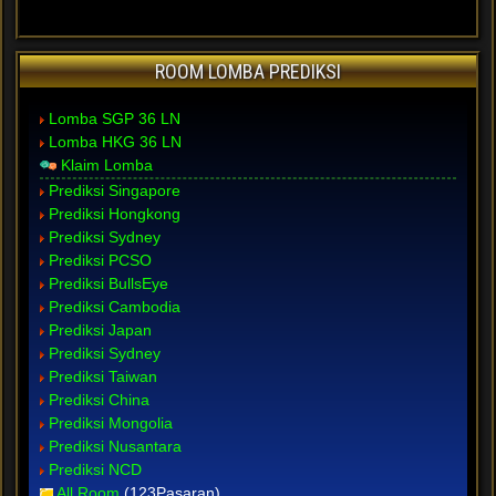
ROOM LOMBA PREDIKSI
Lomba SGP 36 LN
Lomba HKG 36 LN
Klaim Lomba
Prediksi Singapore
Prediksi Hongkong
Prediksi Sydney
Prediksi PCSO
Prediksi BullsEye
Prediksi Cambodia
Prediksi Japan
Prediksi Sydney
Prediksi Taiwan
Prediksi China
Prediksi Mongolia
Prediksi Nusantara
Prediksi NCD
All Room
(123Pasaran)