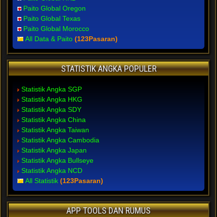
Paito Global Oregon
Paito Global Texas
Paito Global Morocco
All Data & Paito
(123Pasaran)
STATISTIK ANGKA POPULER
Statistik Angka SGP
Statistik Angka HKG
Statistik Angka SDY
Statistik Angka China
Statistik Angka Taiwan
Statistik Angka Cambodia
Statistik Angka Japan
Statistik Angka Bullseye
Statistik Angka NCD
All Statistik
(123Pasaran)
APP TOOLS DAN RUMUS