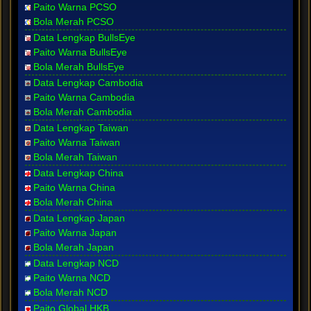
Paito Warna PCSO
Bola Merah PCSO
Data Lengkap BullsEye
Paito Warna BullsEye
Bola Merah BullsEye
Data Lengkap Cambodia
Paito Warna Cambodia
Bola Merah Cambodia
Data Lengkap Taiwan
Paito Warna Taiwan
Bola Merah Taiwan
Data Lengkap China
Paito Warna China
Bola Merah China
Data Lengkap Japan
Paito Warna Japan
Bola Merah Japan
Data Lengkap NCD
Paito Warna NCD
Bola Merah NCD
Paito Global HKB