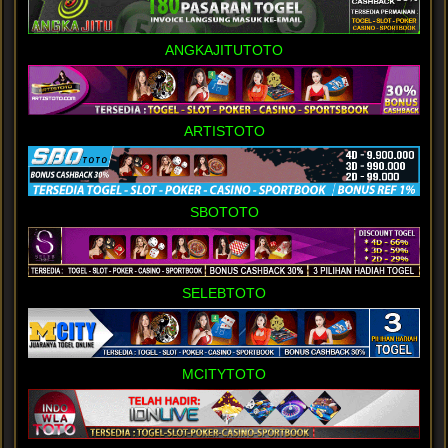
ANGKAJITUTOTO
ARTISTOTO
SBOTOTO
SELEBTOTO
MCITYTOTO