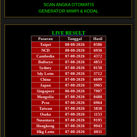
SCAN ANGKA OTOMATIS
GENERATOR MIMPI & KODAL