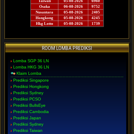
ROOM LOMBA PREDIKSI
Lomba SGP 36 LN
Lomba HKG 36 LN
Klaim Lomba
Prediksi Singapore
Prediksi Hongkong
Prediksi Sydney
Prediksi PCSO
Prediksi BullsEye
Prediksi Cambodia
Prediksi Japan
Prediksi Sydney
Prediksi Taiwan