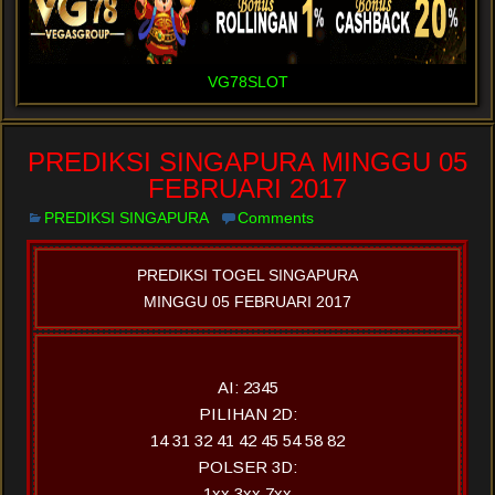
VG78SLOT
PREDIKSI SINGAPURA MINGGU 05
FEBRUARI 2017
PREDIKSI SINGAPURA
Comments
PREDIKSI TOGEL SINGAPURA
MINGGU 05 FEBRUARI 2017
AI:
2345
PILIHAN 2D:
14 31 32 41 42 45 54 58 82
POLSER 3D:
1xx 3xx 7xx