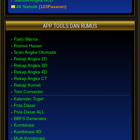
Statistik Angka NCD
All Statistik
(123Pasaran)
APP TOOLS DAN RUMUS
Paito Warna
Rumus Harian
Scan Angka Otomatis
Rekap Angka 2D
Rekap Angka 3D
Rekap Angka 4D
Rekap Angka CT
Rekap Kumat
Toto Converter
Kalender Togel
Pola Dasar
Pola Dasar ALL
BBFS Generator
Kombinasi
Kombinasi 4D
Multi Kombinasi