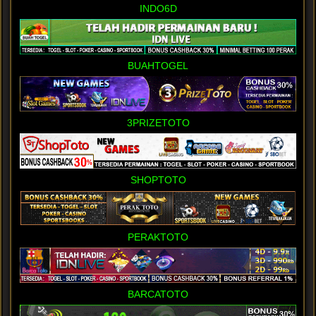
INDO6D
BUAHTOGEL
3PRIZETOTO
SHOPTOTO
PERAKTOTO
BARCATOTO