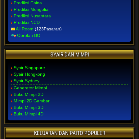
Prediksi China
Prediksi Mongolia
Prediksi Nusantara
Prediksi NCD
All Room
(123Pasaran)
Obrolan BO
SYAIR DAN MIMPI
Syair Singapore
Syair Hongkong
Syair Sydney
Generator Mimpi
Buku Mimpi 2D
Mimpi 2D Gambar
Buku Mimpi 3D
Buku Mimpi 4D
KELUARAN DAN PAITO POPULER