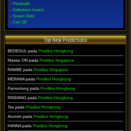
Pembalik
Kalkulator Invest
Susun Data
Cari 2D
Top New Predictions
BEDEGUL pada
Prediksi Hongkong
Master ON pada
Prediksi Singapore
RAMBE pada
Prediksi Singapore
MERANA pada
Prediksi Hongkong
Pamanlung pada
Prediksi Hongkong
RINDANG pada
Prediksi Hongkong
Tes pada
Prediksi Hongkong
Anonim pada
Prediksi Hongkong
H4NNA pada
Prediksi Hongkong