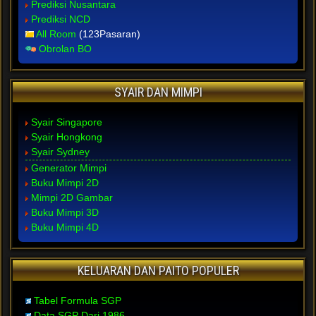
Prediksi Nusantara
Prediksi NCD
All Room
(123Pasaran)
Obrolan BO
SYAIR DAN MIMPI
Syair Singapore
Syair Hongkong
Syair Sydney
Generator Mimpi
Buku Mimpi 2D
Mimpi 2D Gambar
Buku Mimpi 3D
Buku Mimpi 4D
KELUARAN DAN PAITO POPULER
Tabel Formula SGP
Data SGP Dari 1986