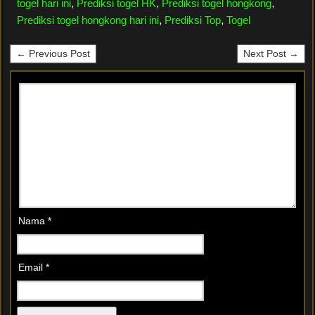
togel hari ini
,
Prediksi togel HK
,
Prediksi togel hongkong
,
Prediksi togel hongkong hari ini
,
Prediksi Top
,
Togel
← Previous Post
Next Post →
Nama
*
Email
*