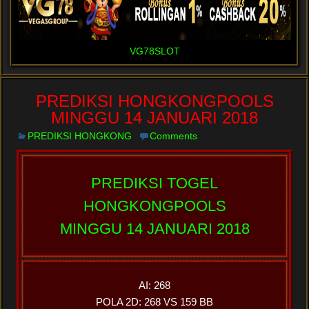
VG78SLOT
PREDIKSI HONGKONGPOOLS
MINGGU 14 JANUARI 2018
PREDIKSI HONGKONG
Comments
PREDIKSI TOGEL
HONGKONGPOOLS
MINGGU 14 JANUARI 2018
AI: 268
POLA 2D: 268 VS 159 BB