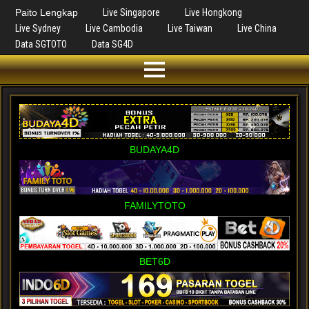
Paito Lengkap
Live Singapore
Live Hongkong
Live Sydney
Live Cambodia
Live Taiwan
Live China
Data SGTOTO
Data SG4D
BUDAYA4D
FAMILYTOTO
BET6D