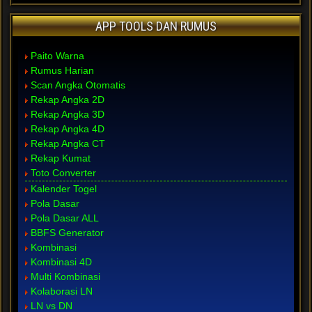
APP TOOLS DAN RUMUS
Paito Warna
Rumus Harian
Scan Angka Otomatis
Rekap Angka 2D
Rekap Angka 3D
Rekap Angka 4D
Rekap Angka CT
Rekap Kumat
Toto Converter
Kalender Togel
Pola Dasar
Pola Dasar ALL
BBFS Generator
Kombinasi
Kombinasi 4D
Multi Kombinasi
Kolaborasi LN
LN vs DN