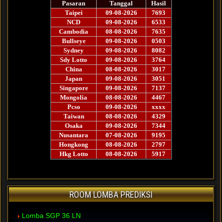
ROOM LOMBA PREDIKSI
Lomba SGP 36 LN