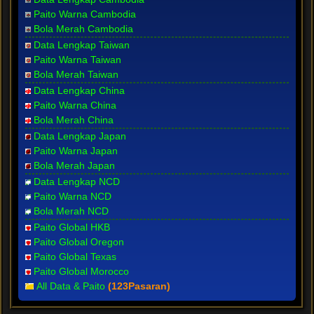
Paito Warna Cambodia
Bola Merah Cambodia
Data Lengkap Taiwan
Paito Warna Taiwan
Bola Merah Taiwan
Data Lengkap China
Paito Warna China
Bola Merah China
Data Lengkap Japan
Paito Warna Japan
Bola Merah Japan
Data Lengkap NCD
Paito Warna NCD
Bola Merah NCD
Paito Global HKB
Paito Global Oregon
Paito Global Texas
Paito Global Morocco
All Data & Paito
(123Pasaran)