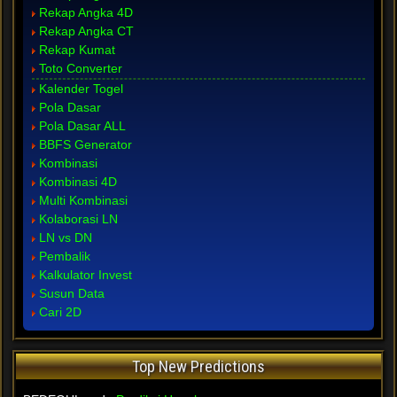
Rekap Angka 4D
Rekap Angka CT
Rekap Kumat
Toto Converter
Kalender Togel
Pola Dasar
Pola Dasar ALL
BBFS Generator
Kombinasi
Kombinasi 4D
Multi Kombinasi
Kolaborasi LN
LN vs DN
Pembalik
Kalkulator Invest
Susun Data
Cari 2D
Top New Predictions