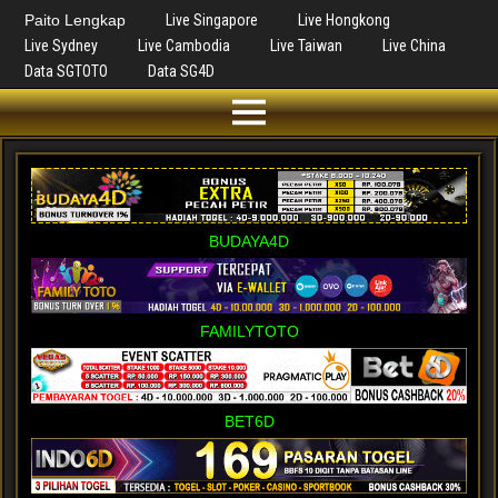
Paito Lengkap
Live Singapore
Live Hongkong
Live Sydney
Live Cambodia
Live Taiwan
Live China
Data SGTOTO
Data SG4D
BUDAYA4D
FAMILYTOTO
BET6D