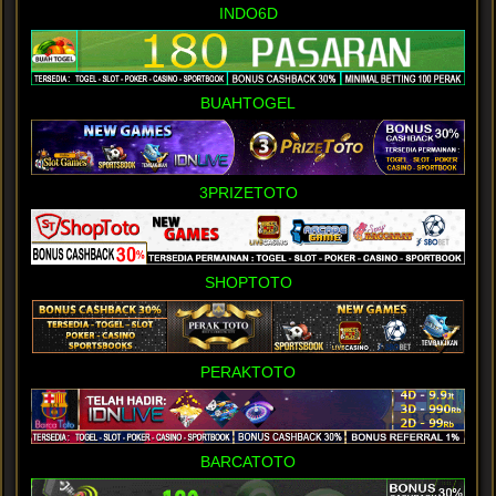
INDO6D
BUAHTOGEL
3PRIZETOTO
SHOPTOTO
PERAKTOTO
BARCATOTO