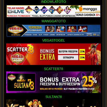
INDOWLATOTO
MANGGATOTO
VEGASTOGEL
SCATTER78
SULTAN78