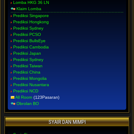
Lomba HKG 36 LN
Klaim Lomba
Prediksi Singapore
Prediksi Hongkong
Prediksi Sydney
Prediksi PCSO
Prediksi BullsEye
Prediksi Cambodia
Prediksi Japan
Prediksi Sydney
Prediksi Taiwan
Prediksi China
Prediksi Mongolia
Prediksi Nusantara
Prediksi NCD
All Room
(123Pasaran)
Obrolan BO
SYAIR DAN MIMPI