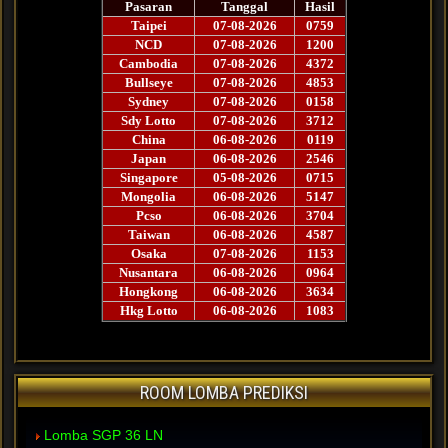
ROOM LOMBA PREDIKSI
Lomba SGP 36 LN