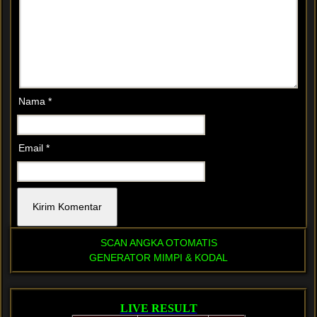
Nama
*
Email
*
SCAN ANGKA OTOMATIS
GENERATOR MIMPI & KODAL