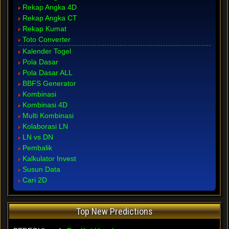
Rekap Angka 4D
Rekap Angka CT
Rekap Kumat
Toto Converter
Kalender Togel
Pola Dasar
Pola Dasar ALL
BBFS Generator
Kombinasi
Kombinasi 4D
Multi Kombinasi
Kolaborasi LN
LN vs DN
Pembalik
Kalkulator Invest
Susun Data
Cari 2D
Top New Predictions