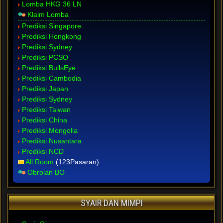
Lomba HKG 36 LN
Klaim Lomba
Prediksi Singapore
Prediksi Hongkong
Prediksi Sydney
Prediksi PCSO
Prediksi BullsEye
Prediksi Cambodia
Prediksi Japan
Prediksi Sydney
Prediksi Taiwan
Prediksi China
Prediksi Mongolia
Prediksi Nusantara
Prediksi NCD
All Room
(123Pasaran)
Obrolan BO
SYAIR DAN MIMPI