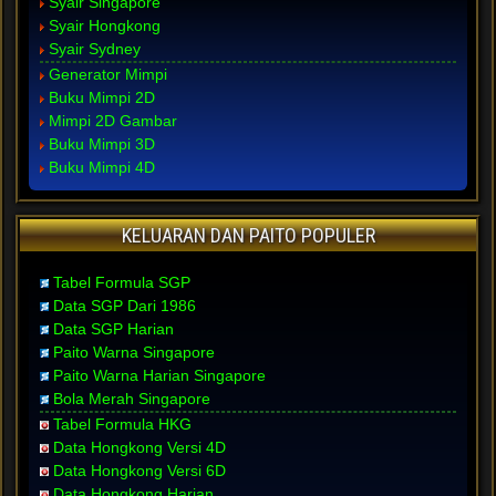
Syair Singapore
Syair Hongkong
Syair Sydney
Generator Mimpi
Buku Mimpi 2D
Mimpi 2D Gambar
Buku Mimpi 3D
Buku Mimpi 4D
KELUARAN DAN PAITO POPULER
Tabel Formula SGP
Data SGP Dari 1986
Data SGP Harian
Paito Warna Singapore
Paito Warna Harian Singapore
Bola Merah Singapore
Tabel Formula HKG
Data Hongkong Versi 4D
Data Hongkong Versi 6D
Data Hongkong Harian