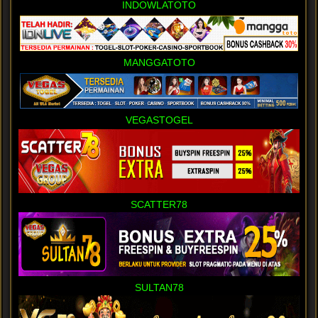
INDOWLATOTO
MANGGATOTO
VEGASTOGEL
SCATTER78
SULTAN78