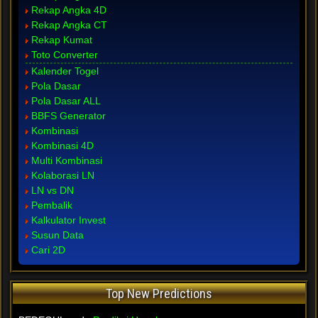
Rekap Angka 4D
Rekap Angka CT
Rekap Kumat
Toto Converter
Kalender Togel
Pola Dasar
Pola Dasar ALL
BBFS Generator
Kombinasi
Kombinasi 4D
Multi Kombinasi
Kolaborasi LN
LN vs DN
Pembalik
Kalkulator Invest
Susun Data
Cari 2D
Top New Predictions