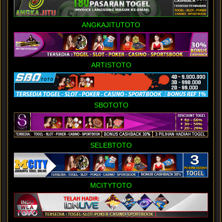
ANGKAJITUTOTO
ARTISTOTO
SBOTOTO
SELEBTOTO
MCITYTOTO