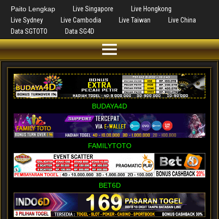
Paito Lengkap
Live Singapore
Live Hongkong
Live Sydney
Live Cambodia
Live Taiwan
Live China
Data SGTOTO
Data SG4D
BUDAYA4D
FAMILYTOTO
BET6D