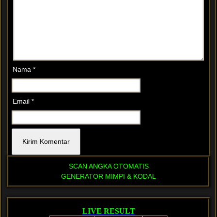
Nama
*
Email
*
SCAN ANGKA OTOMATIS
GENERATOR MIMPI & KODAL