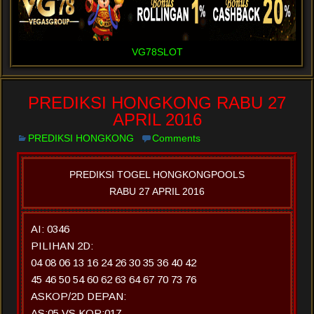
VG78SLOT
PREDIKSI HONGKONG RABU 27
APRIL 2016
PREDIKSI HONGKONG
Comments
PREDIKSI TOGEL HONGKONGPOOLS
RABU 27 APRIL 2016
AI:
0346
PILIHAN 2D:
04 08 06 13 16 24 26 30 35 36 40 42
45 46 50 54 60 62 63 64 67 70 73 76
ASKOP/2D DEPAN:
AS:05 VS KOP:017