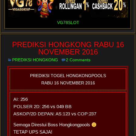
VG78SLOT
PREDIKSI HONGKONG RABU 16
NOVEMBER 2016
PREDIKSI HONGKONG
2 Comments
PREDIKSI TOGEL HONGKONGPOOLS
RABU 16 NOVEMBER 2016
AI:
256
POLSER 2D:
256 vs 049 BB
ASKOP/2D DEPAN:
AS:123 vs COP:237
Semoga Direstui Boss Hongkongpools
TETAP UPS SAJA!