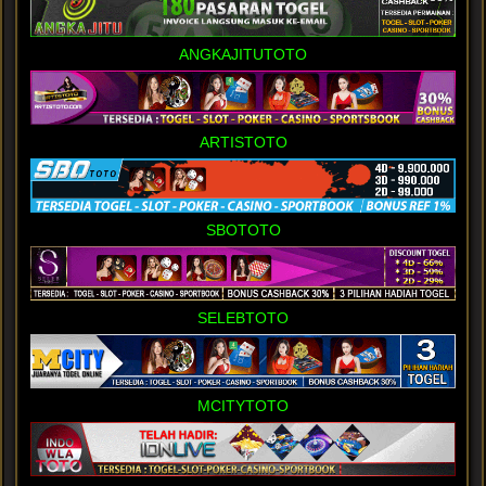
ANGKAJITUTOTO
ARTISTOTO
SBOTOTO
SELEBTOTO
MCITYTOTO