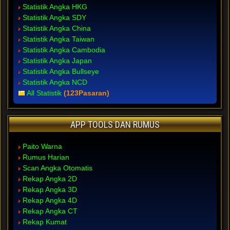
Statistik Angka HKG
Statistik Angka SDY
Statistik Angka China
Statistik Angka Taiwan
Statistik Angka Cambodia
Statistik Angka Japan
Statistik Angka Bullseye
Statistik Angka NCD
All Statistik
(123Pasaran)
APP TOOLS DAN RUMUS
Paito Warna
Rumus Harian
Scan Angka Otomatis
Rekap Angka 2D
Rekap Angka 3D
Rekap Angka 4D
Rekap Angka CT
Rekap Kumat