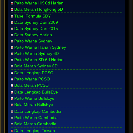
Paito Warna HK 6d Harian
Bola Merah Hongkong 6D
Tabel Formula SDY
Data Sydney Dari 2009
Data Sydney Dari 2015
Data Sydney Harian
Paito Warna Sydney
Paito Warna Harian Sydney
Paito Warna Sydney 6D
Paito Warna SD 6d Harian
Bola Merah Sydney 6D
Data Lengkap PCSO
Paito Warna PCSO
Bola Merah PCSO
Data Lengkap BullsEye
Paito Warna BullsEye
Bola Merah BullsEye
Data Lengkap Cambodia
Paito Warna Cambodia
Bola Merah Cambodia
Data Lengkap Taiwan