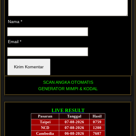
Nama
*
Email
*
SCAN ANGKA OTOMATIS
GENERATOR MIMPI & KODAL