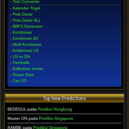
Toto Converter
Kalender Togel
Pola Dasar
Pola Dasar ALL
BBFS Generator
Kombinasi
Kombinasi 4D
Multi Kombinasi
Kolaborasi LN
LN vs DN
Pembalik
Kalkulator Invest
Susun Data
Cari 2D
Top New Predictions
BEDEGUL pada
Prediksi Hongkong
Master ON pada
Prediksi Singapore
RAMBE pada
Prediksi Singapore