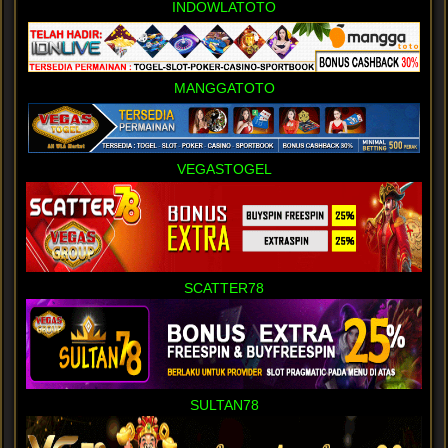
INDOWLATOTO
MANGGATOTO
VEGASTOGEL
SCATTER78
SULTAN78