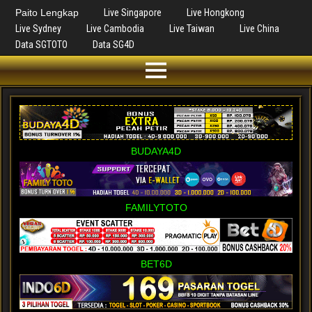
Paito Lengkap
Live Singapore
Live Hongkong
Live Sydney
Live Cambodia
Live Taiwan
Live China
Data SGTOTO
Data SG4D
BUDAYA4D
FAMILYTOTO
BET6D