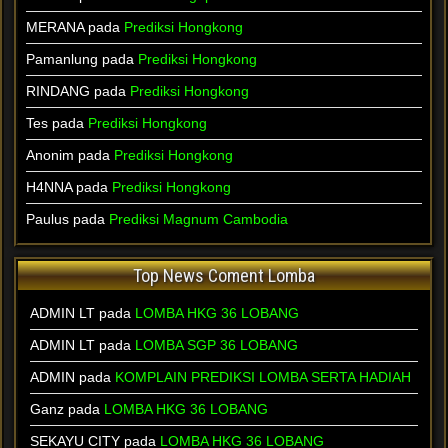
MERANA pada
Prediksi Hongkong
Pamanlung pada
Prediksi Hongkong
RINDANG pada
Prediksi Hongkong
Tes pada
Prediksi Hongkong
Anonim pada
Prediksi Hongkong
H4NNA pada
Prediksi Hongkong
Paulus pada
Prediksi Magnum Cambodia
Top News Coment Lomba
ADMIN LT
pada
LOMBA HKG 36 LOBANG
ADMIN LT
pada
LOMBA SGP 36 LOBANG
ADMIN
pada
KOMPLAIN PREDIKSI LOMBA SERTA HADIAH
Ganz
pada
LOMBA HKG 36 LOBANG
SEKAYU CITY
pada
LOMBA HKG 36 LOBANG