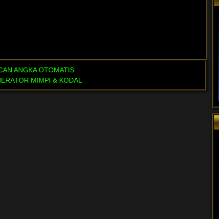
CAN ANGKA OTOMATIS
ERATOR MIMPI & KODAL