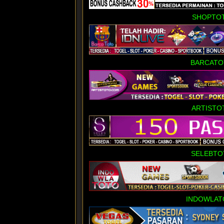
SHOPTO
BARCATO
ARTISTO
SELEBTO
INDOWLAT