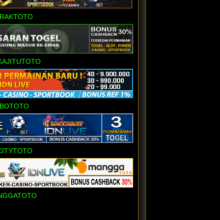
ERAKTOTO
KAJITUTOTO
BOTOTO
CITYTOTO
NGGATOTO