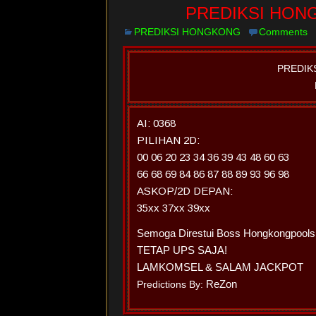
PREDIKSI HONG
PREDIKSI HONGKONG
Comments
PREDIK
AI:
0368
PILIHAN 2D:
00 06 20 23 34 36 39 43 48 60 63
66 68 69 84 86 87 88 89 93 96 98
ASKOP/2D DEPAN:
35xx 37xx 39xx
Semoga Direstui Boss Hongkongpool
TETAP UPS SAJA!
LAMKOMSEL & SALAM JACKPOT
ReZon
Predictions By: