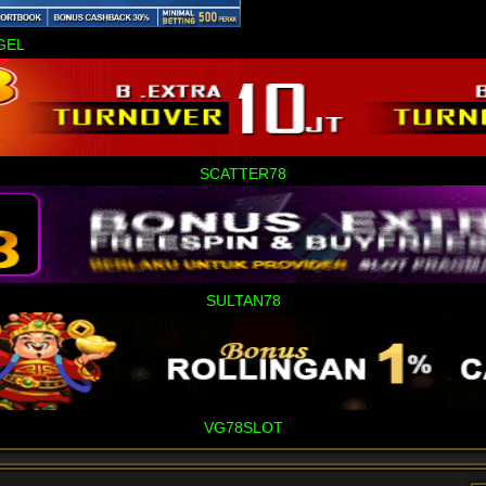
GEL
SCATTER78
SULTAN78
VG78SLOT