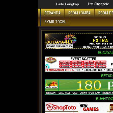
Paito Lengkap
Live Singapore
BERANDA
ROOM LOMBA
ROOM PR
SYAIR TOGEL
BUDAYA
BET6D
BUAHTOG