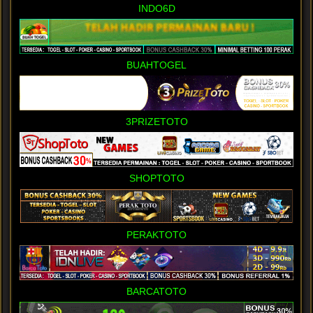
INDO6D
BUAHTOGEL
3PRIZETOTO
SHOPTOTO
PERAKTOTO
BARCATOTO