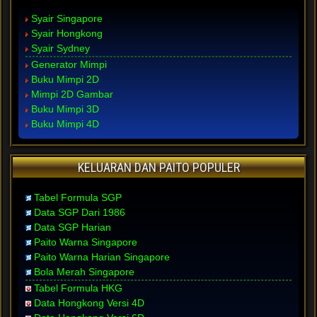
Syair Singapore
Syair Hongkong
Syair Sydney
Generator Mimpi
Buku Mimpi 2D
Mimpi 2D Gambar
Buku Mimpi 3D
Buku Mimpi 4D
KELUARAN DAN PAITO POPULER
Tabel Formula SGP
Data SGP Dari 1986
Data SGP Harian
Paito Warna Singapore
Paito Warna Harian Singapore
Bola Merah Singapore
Tabel Formula HKG
Data Hongkong Versi 4D