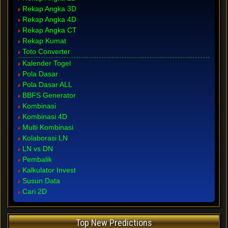
Rekap Angka 3D
Rekap Angka 4D
Rekap Angka CT
Rekap Kumat
Toto Converter
Kalender Togel
Pola Dasar
Pola Dasar ALL
BBFS Generator
Kombinasi
Kombinasi 4D
Multi Kombinasi
Kolaborasi LN
LN vs DN
Pembalik
Kalkulator Invest
Susun Data
Cari 2D
Top New Predictions