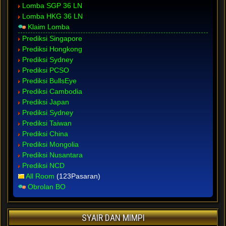
Lomba SGP 36 LN
Lomba HKG 36 LN
Klaim Lomba
Prediksi Singapore
Prediksi Hongkong
Prediksi Sydney
Prediksi PCSO
Prediksi BullsEye
Prediksi Cambodia
Prediksi Japan
Prediksi Sydney
Prediksi Taiwan
Prediksi China
Prediksi Mongolia
Prediksi Nusantara
Prediksi NCD
All Room
(123Pasaran)
Obrolan BO
SYAIR DAN MIMPI