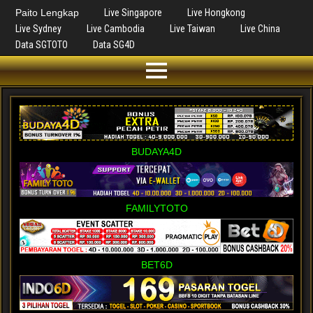
Paito Lengkap
Live Singapore
Live Hongkong
Live Sydney
Live Cambodia
Live Taiwan
Live China
Data SGTOTO
Data SG4D
BUDAYA4D
FAMILYTOTO
BET6D