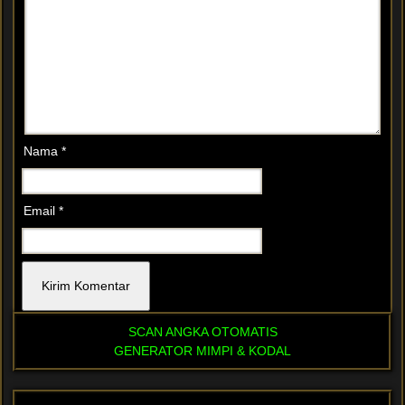
Nama
*
Email
*
SCAN ANGKA OTOMATIS
GENERATOR MIMPI & KODAL