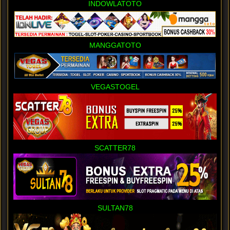
INDOWLATOTO
MANGGATOTO
VEGASTOGEL
SCATTER78
SULTAN78