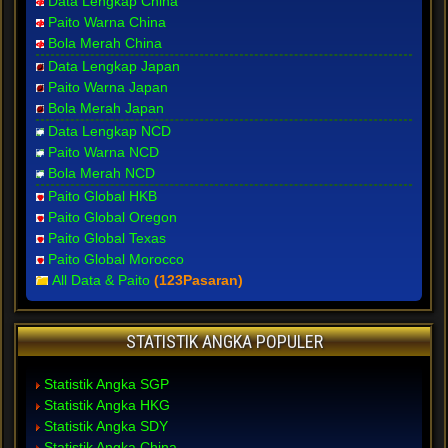
Data Lengkap China
Paito Warna China
Bola Merah China
Data Lengkap Japan
Paito Warna Japan
Bola Merah Japan
Data Lengkap NCD
Paito Warna NCD
Bola Merah NCD
Paito Global HKB
Paito Global Oregon
Paito Global Texas
Paito Global Morocco
All Data & Paito
(123Pasaran)
STATISTIK ANGKA POPULER
Statistik Angka SGP
Statistik Angka HKG
Statistik Angka SDY
Statistik Angka China