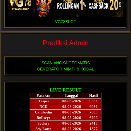
VG78SLOT
Prediksi Admin
SCAN ANGKA OTOMATIS
GENERATOR MIMPI & KODAL