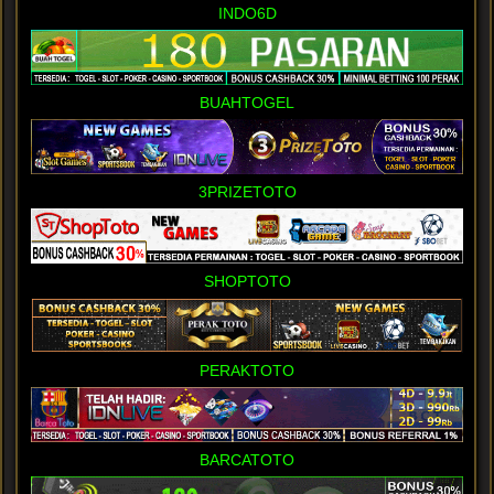
INDO6D
BUAHTOGEL
3PRIZETOTO
SHOPTOTO
PERAKTOTO
BARCATOTO