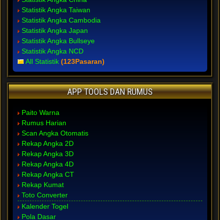
Statistik Angka Taiwan
Statistik Angka Cambodia
Statistik Angka Japan
Statistik Angka Bullseye
Statistik Angka NCD
All Statistik
(123Pasaran)
APP TOOLS DAN RUMUS
Paito Warna
Rumus Harian
Scan Angka Otomatis
Rekap Angka 2D
Rekap Angka 3D
Rekap Angka 4D
Rekap Angka CT
Rekap Kumat
Toto Converter
Kalender Togel
Pola Dasar