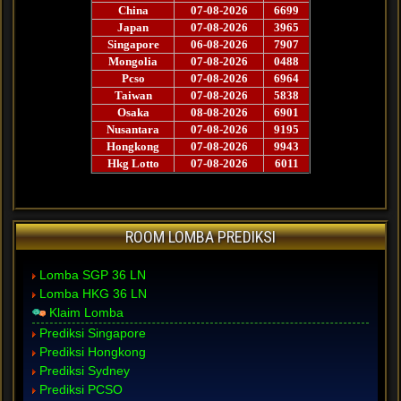
ROOM LOMBA PREDIKSI
Lomba SGP 36 LN
Lomba HKG 36 LN
Klaim Lomba
Prediksi Singapore
Prediksi Hongkong
Prediksi Sydney
Prediksi PCSO