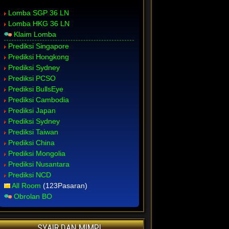
Lomba SGP 36 LN
Lomba HKG 36 LN
Klaim Lomba
Prediksi Singapore
Prediksi Hongkong
Prediksi Sydney
Prediksi PCSO
Prediksi BullsEye
Prediksi Cambodia
Prediksi Japan
Prediksi Sydney
Prediksi Taiwan
Prediksi China
Prediksi Mongolia
Prediksi Nusantara
Prediksi NCD
All Room
(123Pasaran)
Obrolan BO
SYAIR DAN MIMPI