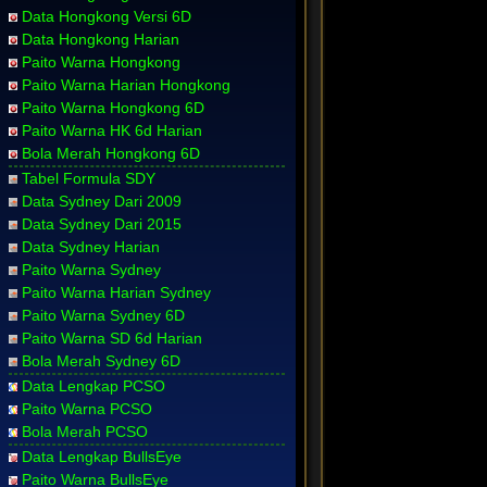
Data Hongkong Versi 6D
Data Hongkong Harian
Paito Warna Hongkong
Paito Warna Harian Hongkong
Paito Warna Hongkong 6D
Paito Warna HK 6d Harian
Bola Merah Hongkong 6D
Tabel Formula SDY
Data Sydney Dari 2009
Data Sydney Dari 2015
Data Sydney Harian
Paito Warna Sydney
Paito Warna Harian Sydney
Paito Warna Sydney 6D
Paito Warna SD 6d Harian
Bola Merah Sydney 6D
Data Lengkap PCSO
Paito Warna PCSO
Bola Merah PCSO
Data Lengkap BullsEye
Paito Warna BullsEye