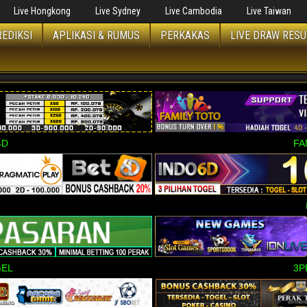
Live Hongkong
Live Sydney
Live Cambodia
Live Taiwan
EDIKSI
APLIKASI & RUMUS
PERKAKAS
LIVE DRAW RESU
4D
FA
EL
3P