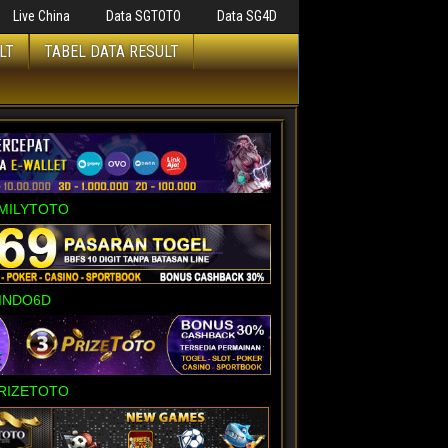
Live China
Data SGTOTO
Data SG4D
LT
TABEL DATA RESULT
MILYTOTO
INDO6D
RIZETOTO