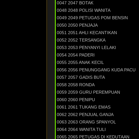
0047 2047 BOTAK
0048 2048 POLISI WANITA
0049 2049 PETUGAS POM BENSIN
0050 2050 PENJAJA
0051 2051 AHLI KECANTIKAN
0052 2052 TERSANGKA
0053 2053 PENYANYI LELAKI
0054 2054 PADERI
0055 2055 ANAK KECIL
0056 2056 PENUNGGANG KUDA PACU
0057 2057 GADIS BUTA
0058 2058 RONDA
0059 2059 GURU PEREMPUAN
0060 2060 PENIPU
0061 2061 TUKANG EMAS
0062 2062 PENJUAL GANJA
0063 2063 ORANG SPANYOL
0064 2064 WANITA TULI
0065 2065 PETUGAS DI KEDUTAAN