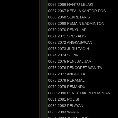
0066 2066 HANTU LELAKI
0067 2067 KEPALA KANTOR POS
0068 2068 SEKRETARIS
0069 2069 PEMAIN BADMINTON
0070 2070 PENYULAP
0071 2071 SPESIALIS
0072 2072 ANGKASAWAN
0073 2073 JURU TAGIH
0074 2074 SOPIR
0075 2075 PENJUAL JAM
0076 2076 PENCOPET WANITA
0077 2077 ANGGOTA
0078 2078 PERAMAL
0079 2079 PEMANDU
0080 2080 PENCETAK PEREMPUAN
0081 2081 POLISI
0082 2082 PELAYAN
0083 2083 WARIA