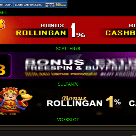
GEL
SCATTER78
SULTAN78
VG78SLOT