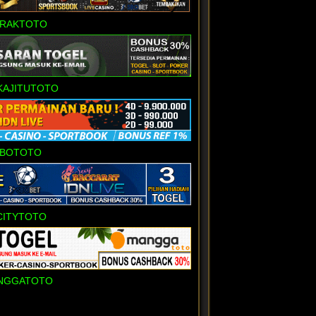
ERAKTOTO
KAJITUTOTO
BOTOTO
CITYTOTO
NGGATOTO