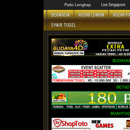
Paito Lengkap
Live Singapore
BERANDA
ROOM LOMBA
ROOM PR
SYAIR TOGEL
BUDAYA
BET6D
BUAHTOG