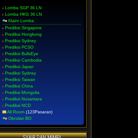
Lomba SGP 36 LN
Lomba HKG 36 LN
Klaim Lomba
Prediksi Singapore
Prediksi Hongkong
Prediksi Sydney
Prediksi PCSO
Prediksi BullsEye
Prediksi Cambodia
Prediksi Japan
Prediksi Sydney
Prediksi Taiwan
Prediksi China
Prediksi Mongolia
Prediksi Nusantara
Prediksi NCD
All Room
(123Pasaran)
Obrolan BO
SYAIR DAN MIMPI