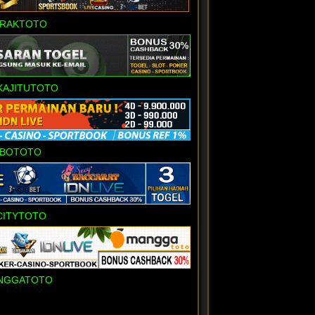
ERAKTOTO
KAJITUTOTO
BOTOTO
CITYTOTO
NGGATOTO