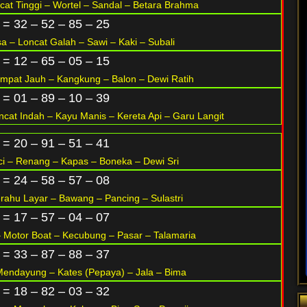
ncat Tinggi – Wortel – Sandal – Betara Brahma
 = 32 – 52 – 85 – 25
a – Loncat Galah – Sawi – Kaki – Subali
 = 12 – 65 – 05 – 15
mpat Jauh – Kangkung – Balon – Dewi Ratih
 = 01 – 89 – 10 – 39
cat Indah – Kayu Manis – Kereta Api – Garu Langit
 = 20 – 91 – 51 – 41
ci – Renang – Kapas – Boneka – Dewi Sri
 = 24 – 58 – 57 – 08
rahu Layar – Bawang – Pancing – Sulastri
 = 17 – 57 – 04 – 07
– Motor Boat – Kecubung – Pasar – Talamaria
 = 33 – 87 – 88 – 37
Mendayung – Kates (Pepaya) – Jala – Bima
 = 18 – 82 – 03 – 32