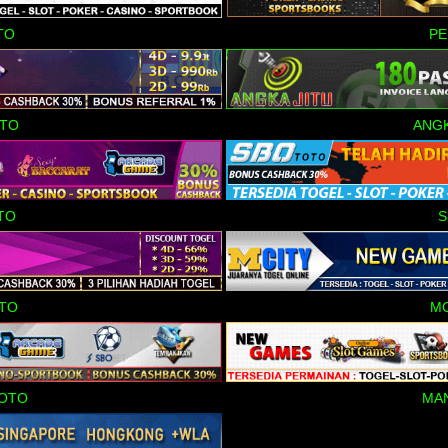
TO
P
TO
ANG
TO
S
TO
M
OTO
MA