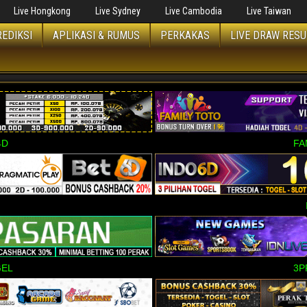
Live Hongkong
Live Sydney
Live Cambodia
Live Taiwan
EDIKSI
APLIKASI & RUMUS
PERKAKAS
LIVE DRAW RESU
4D
FA
EL
3P