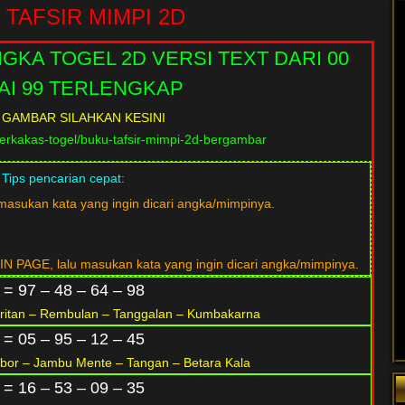
 TAFSIR MIMPI 2D
NGKA TOGEL 2D VERSI TEXT DARI 00
AI 99 TERLENGKAP
 GAMBAR SILAHKAN KESINI
/perkakas-togel/buku-tafsir-mimpi-2d-bergambar
Tips pencarian cepat:
lu masukan kata yang ingin dicari angka/mimpinya.
D IN PAGE, lalu masukan kata yang ingin dicari angka/mimpinya.
 = 97 – 48 – 64 – 98
pritan – Rembulan – Tanggalan – Kumbakarna
 = 05 – 95 – 12 – 45
bor – Jambu Mente – Tangan – Betara Kala
 = 16 – 53 – 09 – 35