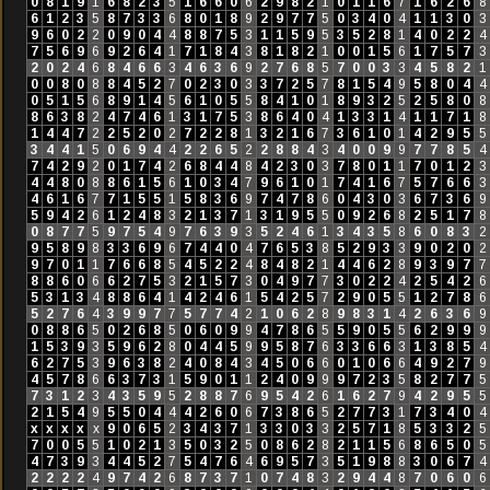
0
8
1
9
1
6
8
2
3
5
1
6
6
0
6
2
9
8
2
1
0
1
1
6
7
1
6
2
6
8
6
1
2
3
5
8
7
3
3
6
8
0
1
8
9
2
9
7
7
5
0
3
4
0
4
1
1
3
0
3
9
6
0
2
2
0
9
0
4
4
8
8
7
5
3
1
1
5
9
5
3
5
2
8
1
4
0
2
2
4
7
5
6
9
6
9
2
6
4
1
7
1
8
4
3
8
1
8
2
1
0
0
1
5
6
1
7
5
7
3
2
0
2
4
6
8
4
6
6
3
4
6
3
6
9
2
7
6
8
5
7
0
0
3
3
4
5
8
2
1
0
0
8
0
8
8
4
5
2
7
0
2
3
0
3
3
7
2
5
7
8
1
5
4
9
5
8
0
4
4
0
5
1
5
6
8
9
1
4
5
6
1
0
5
5
8
4
1
0
1
8
9
3
2
5
2
5
8
0
8
8
6
3
8
2
4
7
4
6
1
3
1
7
5
3
8
6
4
0
4
1
3
3
1
4
1
1
7
1
8
1
4
4
7
2
2
5
2
0
2
7
2
2
8
1
3
2
1
6
7
3
6
1
0
1
4
2
9
5
5
3
4
4
1
5
0
6
9
4
4
2
2
6
5
2
2
8
8
4
3
4
0
0
9
9
7
7
8
5
4
7
4
2
9
2
0
1
7
4
2
6
8
4
4
8
4
2
3
0
3
7
8
0
1
1
7
0
1
2
3
4
4
8
0
8
8
6
1
5
6
1
0
3
4
7
9
6
1
0
1
7
4
1
6
7
5
7
6
6
3
4
6
1
6
7
7
1
5
5
1
5
8
3
6
9
7
4
7
8
6
0
4
3
0
3
6
7
3
6
9
5
9
4
2
6
1
2
4
8
3
2
1
3
7
1
3
1
9
5
5
0
9
2
6
8
2
5
1
7
8
0
8
7
7
5
9
7
5
4
9
7
6
3
9
3
5
2
4
6
1
3
4
3
5
8
6
0
8
3
2
9
5
8
9
8
3
3
6
9
6
7
4
4
0
4
7
6
5
3
8
5
2
9
3
3
9
0
2
0
2
9
7
0
1
1
7
6
6
8
5
4
5
2
2
4
8
4
8
2
1
4
4
6
2
8
9
3
9
7
7
8
8
6
0
6
6
2
7
5
3
2
1
5
7
3
0
4
9
7
7
3
0
2
2
4
2
5
4
2
6
5
3
1
3
4
8
8
6
4
1
4
2
4
6
1
5
4
2
5
7
2
9
0
5
5
1
2
7
8
6
5
2
7
6
4
3
9
9
7
7
5
7
7
4
2
1
0
6
2
8
9
8
3
1
4
2
6
3
6
9
0
8
8
6
5
0
2
6
8
5
0
6
0
9
9
4
7
8
6
5
5
9
0
5
5
6
2
9
9
9
1
5
3
9
3
5
9
6
2
8
0
4
4
5
9
9
5
8
7
6
3
3
6
6
3
1
3
8
5
4
6
2
7
5
3
9
6
3
8
2
4
0
8
4
3
4
5
0
6
6
0
1
0
6
6
4
9
2
7
9
4
5
7
8
6
6
3
7
3
1
5
9
0
1
1
2
4
0
9
9
9
7
2
3
5
8
2
7
7
5
7
3
1
2
3
4
3
5
9
5
2
8
8
7
6
9
5
4
2
6
1
6
2
7
9
4
2
9
5
5
2
1
5
4
9
5
5
0
4
4
4
2
6
0
6
7
3
8
6
5
2
7
7
3
1
7
3
4
0
4
x
x
x
x
x
9
0
6
5
2
3
4
3
7
1
3
3
0
3
3
2
5
7
1
8
5
3
3
2
5
7
0
0
5
5
1
0
2
1
3
5
0
3
2
5
0
8
6
2
8
2
1
1
5
6
8
6
5
0
5
4
7
3
9
3
4
4
5
2
7
5
4
7
6
4
6
9
5
7
3
5
1
9
8
8
3
0
6
7
4
2
2
2
2
4
9
7
4
2
6
8
7
3
7
1
0
7
4
8
3
2
9
4
4
8
7
0
6
0
6