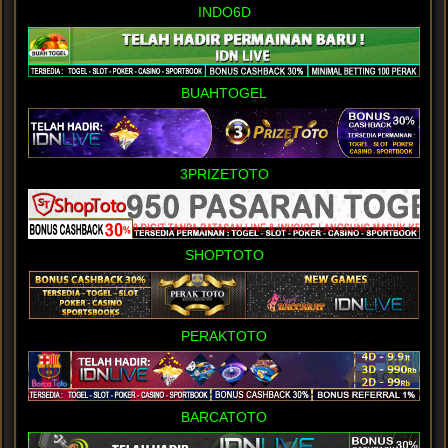
INDO6D
BUAHTOGEL
3PRIZETOTO
SHOPTOTO
PERAKTOTO
BARCATOTO