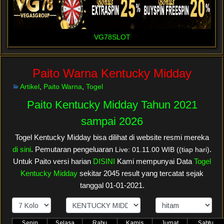
VG78SLOT
Paito Warna Kentucky Midday
Artikel
,
Paito Warna
,
Togel
Paito Kentucky Midday Tahun 2021
sampai 2026
Togel Kentucky Midday bisa dilihat di website resmi mereka
di sini
. Pemutaran pengeluaran
.
Live: 01.11.00 WIB ((tiap hari)
Untuk Paito versi harian
DISINI
Kami mempunyai Data
Togel
Kentucky Midday
sekitar 2045 result yang tercatat sejak
tanggal 01-01-2021.
Senin
Selasa
Rabu
Kamis
Jumat
Sabtu