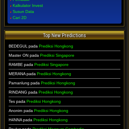
Kalkulator Invest
Susun Data
Cari 2D
Top New Predictions
BEDEGUL
pada
Prediksi Hongkong
Master ON
pada
Prediksi Singapore
RAMBE
pada
Prediksi Singapore
MERANA
pada
Prediksi Hongkong
Pamanlung
pada
Prediksi Hongkong
RINDANG
pada
Prediksi Hongkong
Tes
pada
Prediksi Hongkong
Anonim
pada
Prediksi Hongkong
H4NNA
pada
Prediksi Hongkong