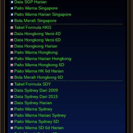
Data SGP Harian
Paito Warna Singapore
Paito Warna Harian Singapore
Bola Merah Singapore
Tabel Formula HKG
Data Hongkong Versi 4D
Data Hongkong Versi 6D
Data Hongkong Harian
Paito Warna Hongkong
Paito Warna Harian Hongkong
Paito Warna Hongkong 6D
Paito Warna HK 6d Harian
Bola Merah Hongkong 6D
Tabel Formula SDY
Data Sydney Dari 2009
Data Sydney Dari 2015
Data Sydney Harian
Paito Warna Sydney
Paito Warna Harian Sydney
Paito Warna Sydney 6D
Paito Warna SD 6d Harian