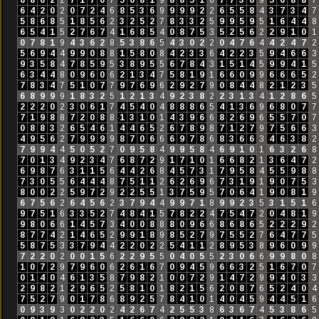
6
8
0
2
2
7
1
7
0
7
5
6
8
1
9
8
8
5
1
6
7
7
3
6
9
5
6
8
8
7
6
4
2
0
2
0
7
2
4
6
8
5
3
6
9
9
9
9
2
2
6
5
5
8
4
3
7
3
4
7
5
8
6
8
5
1
8
5
6
2
3
2
5
2
7
8
3
3
2
5
9
9
5
9
5
1
6
4
4
8
6
5
4
1
5
2
7
6
7
4
1
6
8
5
4
0
8
7
5
3
5
2
5
6
2
2
9
1
0
1
0
7
8
1
9
4
3
6
2
8
5
3
8
6
5
4
3
0
2
2
0
4
7
6
4
4
2
4
7
2
5
6
9
4
4
9
9
0
8
8
1
5
8
0
8
4
2
3
3
6
4
2
2
3
5
9
4
6
6
3
9
3
5
8
4
7
8
5
9
5
3
8
9
5
5
6
7
8
4
3
1
5
1
4
5
9
9
4
1
5
6
3
4
4
8
0
9
6
0
6
2
1
3
4
7
5
8
1
9
1
6
6
0
9
9
6
6
6
5
2
7
8
3
4
7
5
1
0
7
7
9
7
6
9
6
2
9
2
7
9
0
8
4
4
8
2
1
2
3
5
6
8
9
9
9
1
8
3
2
5
1
2
1
3
4
9
2
3
8
2
2
3
1
3
4
1
2
8
6
5
2
2
2
0
2
3
0
6
1
7
4
5
4
0
4
8
8
8
6
5
4
1
3
6
9
6
8
0
7
7
7
1
9
8
8
7
2
0
8
8
1
3
1
0
1
4
3
9
6
6
8
2
6
9
6
5
5
7
0
7
0
8
8
3
2
6
5
4
6
1
4
4
6
5
2
6
7
8
9
8
7
1
2
7
9
7
5
6
6
3
4
9
5
6
2
7
9
9
9
9
8
7
0
6
6
6
9
7
8
6
8
3
6
6
3
4
6
3
8
2
7
9
9
4
4
5
0
5
2
7
0
9
5
8
4
9
9
5
8
4
6
9
1
0
1
6
3
2
6
8
7
0
1
3
4
9
2
3
4
7
6
8
7
2
9
1
7
1
0
1
6
6
8
2
1
3
6
4
7
2
6
9
8
7
6
3
1
1
5
6
4
4
2
6
8
4
5
7
3
1
7
9
5
8
4
5
5
9
8
8
7
3
0
5
5
6
4
4
4
8
7
5
1
1
2
6
2
6
9
6
7
3
1
9
1
9
0
7
5
3
8
0
0
2
2
5
9
7
2
9
2
2
5
5
1
3
7
5
9
5
7
0
6
4
1
9
0
8
1
9
6
7
5
6
2
6
4
5
6
2
3
7
9
4
4
9
9
7
1
8
9
9
2
3
5
3
1
5
1
6
9
7
5
1
6
3
3
5
2
7
4
8
4
1
5
7
8
2
2
4
7
5
4
7
2
0
4
8
1
9
9
8
0
6
6
1
4
5
7
3
4
0
0
8
8
8
0
9
6
6
8
6
8
6
5
2
2
2
9
2
8
7
7
4
2
1
4
6
5
2
9
9
1
8
9
8
5
2
7
9
7
5
5
2
7
6
4
7
7
5
5
8
7
5
3
3
7
9
4
4
2
2
0
2
2
5
4
1
1
2
8
9
5
3
8
9
6
0
9
9
7
2
2
0
2
0
0
1
5
6
2
2
9
5
5
0
4
0
5
5
2
3
0
6
6
9
9
8
0
8
1
0
7
2
9
7
9
6
0
6
2
6
1
6
7
0
9
4
5
9
6
6
3
2
5
1
6
7
0
7
0
1
4
0
4
6
1
3
5
8
7
9
8
2
1
0
0
7
2
9
1
4
7
2
9
9
4
0
3
3
2
9
8
2
1
2
9
6
5
2
5
8
1
0
1
8
2
1
5
6
2
0
8
7
6
5
2
4
0
4
7
5
2
7
9
0
1
7
8
6
8
9
2
5
7
8
4
1
0
1
4
0
4
5
9
4
4
5
1
6
0
9
3
9
3
0
2
2
0
2
4
2
6
7
4
2
5
5
3
8
6
3
6
7
4
5
3
8
6
5