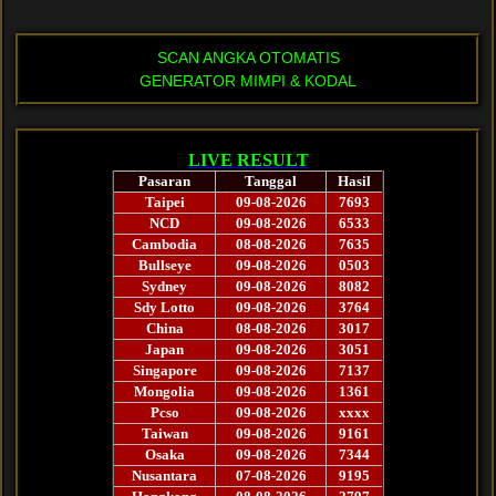
SCAN ANGKA OTOMATIS
GENERATOR MIMPI & KODAL