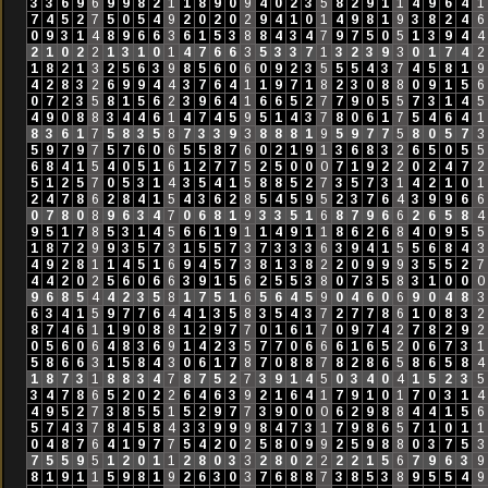
3
3
6
9
6
9
9
8
2
1
1
8
9
0
9
4
0
2
3
5
8
2
9
1
1
4
9
6
4
1
7
4
5
2
7
5
0
5
4
9
2
0
2
0
2
9
4
1
0
1
4
9
8
1
9
3
8
2
4
6
0
9
3
1
4
8
9
6
6
3
6
1
5
3
8
8
4
3
4
7
9
7
5
0
5
1
3
9
4
4
2
1
0
2
2
1
3
1
0
1
4
7
6
6
3
5
3
3
7
1
3
2
3
9
3
0
1
7
4
2
1
8
2
1
3
2
5
6
3
9
8
5
6
0
6
0
9
2
3
5
5
5
4
3
7
4
5
8
1
9
4
2
8
3
2
6
9
9
4
4
3
7
6
4
1
1
9
7
1
8
2
3
0
8
8
0
9
1
5
6
0
7
2
3
5
8
1
5
6
2
3
9
6
4
1
6
6
5
2
7
7
9
0
5
5
7
3
1
4
5
4
9
0
8
8
3
4
4
6
1
4
7
4
5
9
5
1
4
3
7
8
0
6
1
7
5
4
6
4
1
8
3
6
1
7
5
8
3
5
8
7
3
3
9
3
8
8
8
1
9
5
9
7
7
5
8
0
5
7
3
5
9
7
9
7
5
7
6
0
6
5
5
8
7
6
0
2
1
9
1
3
6
8
3
2
6
5
0
5
5
6
8
4
1
5
4
0
5
1
6
1
2
7
7
5
2
5
0
0
0
7
1
9
2
2
0
2
4
7
2
5
1
2
5
7
0
5
3
1
4
3
5
4
1
5
8
8
5
2
7
3
5
7
3
1
4
2
1
0
1
2
4
7
8
6
2
8
4
1
5
4
3
6
2
8
5
4
5
9
5
2
3
7
6
4
3
9
9
6
6
0
7
8
0
8
9
6
3
4
7
0
6
8
1
9
3
3
5
1
6
8
7
9
6
6
2
6
5
8
4
9
5
1
7
8
5
3
1
4
5
6
6
1
9
1
1
4
9
1
1
8
6
2
6
8
4
0
9
5
5
1
8
7
2
9
9
3
5
7
3
1
5
5
7
3
7
3
3
3
6
3
9
4
1
5
5
6
8
4
3
4
9
2
8
1
1
4
5
1
6
9
4
5
7
3
8
1
3
8
2
2
0
9
9
9
3
5
5
2
7
4
4
2
0
2
5
6
0
6
6
3
9
1
5
6
2
5
5
3
8
0
7
3
5
8
3
1
0
0
0
9
6
8
5
4
4
2
3
5
8
1
7
5
1
6
5
6
4
5
9
0
4
6
0
6
9
0
4
8
3
6
3
4
1
5
9
7
7
6
4
4
1
3
5
8
3
5
4
3
7
2
7
7
8
6
1
0
8
3
2
8
7
4
6
1
1
9
0
8
8
1
2
9
7
7
0
1
6
1
7
0
9
7
4
2
7
8
2
9
2
0
5
6
0
6
4
8
3
6
9
1
4
2
3
5
7
7
0
6
6
6
1
6
5
2
0
6
7
3
1
5
8
6
6
3
1
5
8
4
3
0
6
1
7
8
7
0
8
8
7
8
2
8
6
5
8
6
5
8
4
1
8
7
3
1
8
8
3
4
7
8
7
5
2
7
3
9
1
4
5
0
3
4
0
4
1
5
2
3
5
3
4
7
8
6
5
2
0
2
2
6
4
6
3
9
2
1
6
4
1
7
9
1
0
1
7
0
3
1
4
4
9
5
2
7
3
8
5
5
1
5
2
9
7
7
3
9
0
0
0
6
2
9
8
8
4
4
1
5
6
5
7
4
3
7
8
4
5
8
4
3
3
9
9
9
8
4
7
3
1
7
9
8
6
5
7
1
0
1
1
0
4
8
7
6
4
1
9
7
7
5
4
2
0
2
5
8
0
9
9
2
5
9
8
8
0
3
7
5
3
7
5
5
9
5
1
2
0
1
1
2
8
0
3
3
2
8
0
2
2
2
2
1
5
6
7
9
6
3
9
8
1
9
1
1
5
9
8
1
9
2
6
3
0
3
7
6
8
8
7
3
8
5
3
8
9
5
5
4
9