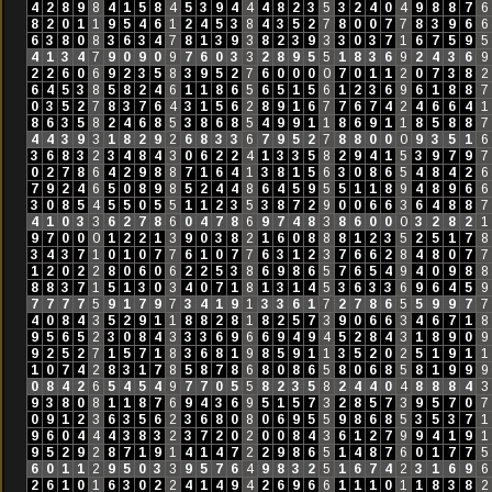
4
2
8
9
8
4
1
5
8
4
5
3
9
4
4
4
8
2
3
5
3
2
4
0
4
9
8
8
7
6
8
2
0
1
1
9
5
4
6
1
2
4
5
3
8
4
3
5
2
7
8
0
0
7
7
8
3
9
6
6
6
3
8
0
8
3
6
3
4
7
8
1
3
9
3
8
2
3
9
3
3
0
3
7
1
6
7
5
9
5
4
1
3
4
7
9
0
9
0
9
7
6
0
3
3
2
8
9
5
5
1
8
3
6
9
2
4
3
6
9
2
2
6
0
6
9
2
3
5
8
3
9
5
2
7
6
0
0
0
0
7
0
1
1
2
0
7
3
8
2
6
4
5
3
8
5
8
2
4
6
1
1
8
6
5
6
5
1
5
6
1
2
3
6
9
6
1
8
8
7
0
3
5
2
7
8
3
7
6
4
3
1
5
6
2
8
9
1
6
7
7
6
7
4
2
4
6
6
4
1
8
6
3
5
8
2
4
6
8
5
3
8
6
8
5
4
9
9
1
1
8
6
9
1
1
8
5
8
8
7
4
4
3
9
3
1
8
2
9
2
6
8
3
3
6
7
9
5
2
7
8
8
0
0
0
9
3
5
1
6
3
6
8
3
2
3
4
8
4
3
0
6
2
2
4
1
3
3
5
8
2
9
4
1
5
3
9
7
9
7
0
2
7
8
6
4
2
9
8
8
7
1
6
4
1
3
8
1
5
6
3
0
8
6
5
4
8
4
2
6
7
9
2
4
6
5
0
8
9
8
5
2
4
4
8
6
4
5
9
5
5
1
1
8
9
4
8
9
6
6
3
0
8
5
4
5
5
0
5
5
1
1
2
3
5
3
8
7
2
9
0
0
6
6
3
6
4
8
8
7
4
1
0
3
3
6
2
7
8
6
0
4
7
8
6
9
7
4
8
3
8
6
0
0
0
3
2
8
2
1
9
7
0
0
0
1
2
2
1
3
9
0
3
8
2
1
6
0
8
8
8
1
2
3
5
2
5
1
7
8
3
4
3
7
1
0
1
0
7
7
6
1
0
7
7
6
3
1
2
3
7
6
6
2
8
4
8
0
7
7
1
2
0
2
2
8
0
6
0
6
2
2
5
3
8
6
9
8
6
5
7
6
5
4
9
4
0
9
8
8
8
8
3
7
1
5
1
3
0
3
4
0
7
1
8
1
3
1
4
5
3
6
3
3
6
9
6
4
5
9
7
7
7
7
5
9
1
7
9
7
3
4
1
9
1
3
3
6
1
7
2
7
8
6
5
5
9
9
7
7
4
0
8
4
3
5
2
9
1
1
8
8
2
8
1
8
2
5
7
3
9
0
6
6
3
4
6
7
1
8
9
5
6
5
2
3
0
8
4
3
3
3
6
9
6
6
9
4
9
4
5
2
8
4
3
1
8
9
0
9
9
2
5
2
7
1
5
7
1
8
3
6
8
1
9
8
5
9
1
1
3
5
2
0
2
5
1
9
1
1
1
0
7
4
2
8
3
1
7
8
5
8
7
8
6
8
0
8
6
5
8
0
6
8
5
8
1
9
9
9
0
8
4
2
6
5
4
5
4
9
7
7
0
5
5
8
2
3
5
8
2
4
4
0
4
8
8
8
4
3
9
3
8
0
8
1
1
8
7
6
9
4
3
6
9
5
1
5
7
3
2
8
5
7
3
9
5
7
0
7
0
9
1
2
3
6
3
5
6
2
3
6
8
0
8
0
6
9
5
5
9
8
6
8
5
3
5
3
7
1
9
6
0
4
4
4
3
8
3
2
3
7
2
0
2
0
0
8
4
3
6
1
2
7
9
9
4
1
9
1
9
5
2
9
2
8
7
1
9
1
4
1
4
7
2
2
9
8
6
5
1
4
8
7
6
0
1
7
7
5
6
0
1
1
2
9
5
0
3
3
9
5
7
6
4
9
8
3
2
5
1
6
7
4
2
3
1
6
9
6
2
6
1
0
1
6
3
0
2
2
4
1
4
9
4
2
6
9
6
6
1
1
1
0
1
1
8
3
8
2