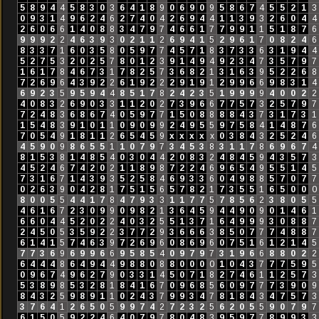
5
8
9
4
4
5
8
3
0
3
6
4
1
8
9
0
6
9
0
9
5
8
6
7
4
5
5
2
1
3
0
9
3
1
4
9
6
2
4
6
2
7
4
0
4
2
6
9
4
4
1
1
3
9
3
2
6
0
4
4
2
6
0
6
6
1
4
0
8
8
3
4
7
9
7
4
6
6
1
7
7
9
9
1
1
5
1
8
7
6
9
9
9
2
2
4
6
3
9
3
0
2
1
1
2
6
9
4
1
5
2
9
6
1
7
0
8
2
4
6
8
3
3
7
1
6
0
3
5
8
0
5
9
7
7
4
5
7
1
8
3
7
3
3
6
3
1
9
4
4
5
2
7
5
3
2
0
2
5
7
8
0
1
2
3
9
1
4
9
4
9
2
3
4
7
3
5
7
9
7
1
6
1
7
8
4
6
7
3
1
7
8
2
5
7
3
6
8
2
1
3
1
6
3
9
5
2
2
6
8
7
2
6
9
6
4
3
9
2
2
6
1
9
2
2
2
9
1
9
1
2
9
9
6
6
9
8
3
1
4
6
9
2
3
5
9
5
9
4
4
8
5
1
7
8
2
4
2
3
5
1
9
9
9
9
4
0
0
2
2
4
0
8
3
2
6
9
0
3
3
1
1
2
0
2
7
3
9
6
6
7
7
5
7
3
2
5
7
9
7
7
2
4
8
3
6
8
6
7
4
0
5
9
7
7
1
5
0
8
8
8
8
4
3
7
3
1
7
3
1
1
5
4
8
3
9
1
0
1
1
0
9
0
9
9
2
4
9
5
5
9
7
5
8
4
1
4
8
7
6
7
0
5
4
9
1
8
1
1
2
6
5
4
5
9
x
x
x
x
x
0
3
8
4
3
2
5
2
4
6
4
5
9
0
9
8
6
5
5
1
1
0
7
9
7
3
4
5
3
8
3
1
1
7
8
6
9
6
7
4
8
1
5
3
8
1
4
8
5
4
0
3
0
4
4
2
0
8
3
2
4
8
4
5
9
4
3
5
7
3
4
5
2
4
6
7
4
2
0
2
1
1
8
9
8
7
2
2
4
6
9
6
5
4
9
5
5
1
4
5
7
3
1
6
7
1
4
3
9
3
5
2
5
8
4
6
9
3
3
6
0
4
9
8
8
5
7
0
7
7
0
2
6
3
9
0
4
2
8
1
7
5
1
5
6
5
7
8
2
1
7
3
5
5
1
6
5
0
0
0
8
0
0
5
5
4
4
1
7
8
4
7
9
3
3
1
1
7
7
5
7
8
5
6
2
3
8
0
5
5
4
6
1
6
7
2
3
0
9
9
0
9
8
2
1
3
6
4
5
9
4
4
9
0
9
0
1
4
6
1
6
6
0
4
4
5
2
0
2
2
4
0
3
2
5
5
1
3
7
1
6
4
9
9
9
3
0
8
8
7
2
4
5
0
5
3
5
9
2
2
3
7
7
2
9
3
6
6
6
3
8
5
0
7
7
7
4
8
8
7
6
1
4
1
5
7
4
6
3
9
7
2
6
9
6
0
8
6
9
6
0
7
5
1
6
1
2
1
4
5
7
7
3
6
9
6
9
9
6
6
9
5
8
5
4
0
9
7
9
7
3
1
9
6
6
8
8
0
2
2
6
4
4
4
8
6
4
9
4
4
9
8
8
0
8
8
0
0
0
0
1
0
4
3
7
7
7
5
9
5
0
9
6
7
4
9
6
2
7
9
0
3
3
1
4
5
0
7
1
8
2
7
4
6
1
1
2
5
7
3
5
3
8
9
8
5
3
2
8
1
8
4
1
6
7
0
9
6
8
5
6
0
9
7
7
7
3
9
0
9
8
4
3
2
5
9
8
9
1
1
0
2
4
3
7
9
9
3
4
7
8
1
8
4
3
4
7
5
7
3
3
7
6
4
1
2
6
5
0
5
9
9
7
4
2
7
2
3
2
5
6
2
0
5
5
9
0
7
9
7
6
1
5
0
5
9
2
2
4
6
4
0
7
9
7
8
0
4
8
3
9
5
9
7
7
8
9
9
3
3