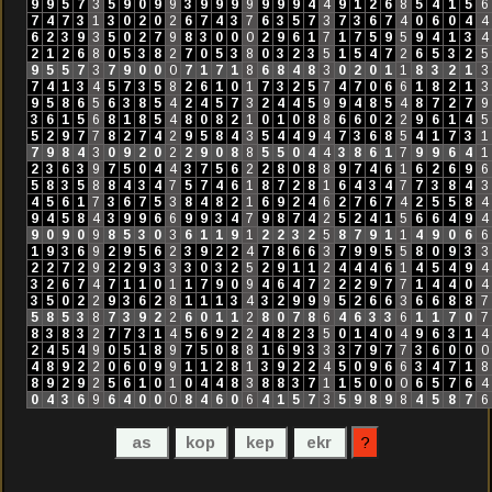
9
9
5
7
3
5
9
0
9
9
3
9
9
9
9
9
9
9
4
4
9
1
2
6
8
5
4
1
5
6
7
4
7
3
1
3
0
2
0
2
6
7
4
3
7
6
3
5
7
3
7
3
6
7
4
0
6
0
4
4
6
2
3
9
3
5
0
2
7
9
8
3
0
0
0
2
9
6
1
7
1
7
5
9
5
9
4
1
3
4
2
1
2
6
8
0
5
3
8
2
7
0
5
3
8
0
3
2
3
5
1
5
4
7
2
6
5
3
2
5
9
5
5
7
3
7
9
0
0
0
7
1
7
1
8
6
8
4
8
3
0
2
0
1
1
8
3
2
1
3
7
4
1
3
4
5
7
3
5
8
2
6
1
0
1
7
3
2
5
7
4
7
0
6
6
1
8
2
1
3
9
5
8
6
5
6
3
8
5
4
2
4
5
7
3
2
4
4
5
9
9
4
8
5
4
8
7
2
7
9
3
6
1
5
6
8
1
8
5
4
8
0
8
2
1
0
1
0
8
8
6
6
0
2
2
9
6
1
4
5
5
2
9
7
7
8
2
7
4
2
9
5
8
4
3
5
4
4
9
4
7
3
6
8
5
4
1
7
3
1
7
9
8
4
3
0
9
2
0
2
2
9
0
8
8
5
5
0
4
4
3
8
6
1
7
9
9
6
4
1
2
3
6
3
9
7
5
0
4
4
3
7
5
6
2
2
8
0
8
8
9
7
4
6
1
6
2
6
9
6
5
8
3
5
8
8
4
3
4
7
5
7
4
6
1
8
7
2
8
1
6
4
3
4
7
7
3
8
4
3
4
5
6
1
7
3
6
7
5
3
8
4
8
2
1
6
9
2
4
6
2
7
6
7
4
2
5
5
8
4
9
4
5
8
4
3
9
9
6
6
9
9
3
4
7
9
8
7
4
2
5
2
4
1
5
6
6
4
9
4
9
0
9
0
9
8
5
3
0
3
6
1
1
9
1
2
2
3
2
5
8
7
9
1
1
4
9
0
6
6
1
9
3
6
9
2
9
5
6
2
3
9
2
2
4
7
8
6
6
3
7
9
9
5
5
8
0
9
3
3
2
2
7
2
9
2
2
9
3
3
3
0
3
2
5
2
9
1
1
2
4
4
4
6
1
4
5
4
9
4
3
2
6
7
4
7
1
1
0
1
1
7
9
0
9
4
6
4
7
2
2
2
9
7
7
1
4
4
0
4
3
5
0
2
2
9
3
6
2
8
1
1
1
3
4
3
2
9
9
9
5
2
6
6
3
6
6
8
8
7
5
8
5
3
8
7
3
9
2
2
6
0
1
1
2
8
0
7
8
6
4
6
3
3
6
1
1
7
0
7
8
3
8
3
2
7
7
3
1
4
5
6
9
2
2
4
8
2
3
5
0
1
4
0
4
9
6
3
1
4
2
4
5
4
9
0
5
1
8
9
7
5
0
8
8
1
6
9
3
3
3
7
9
7
7
3
6
0
0
0
4
8
9
2
2
0
6
0
9
9
1
1
2
8
1
3
9
2
2
4
5
0
9
6
6
3
4
7
1
8
8
9
2
9
2
5
6
1
0
1
0
4
4
8
3
8
8
3
7
1
1
5
0
0
0
6
5
7
6
4
0
4
3
6
9
6
4
0
0
0
8
4
6
0
6
4
1
5
7
3
5
9
8
9
8
4
5
8
7
6