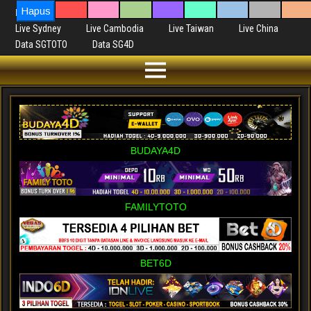
Hapus
Paito Lengkap
Live Singapore
Live Hongkong
Live Sydney
Live Cambodia
Live Taiwan
Live China
Data SGTOTO
Data SG4D
BUDAYA4D
FAMILYTOTO
BET6D