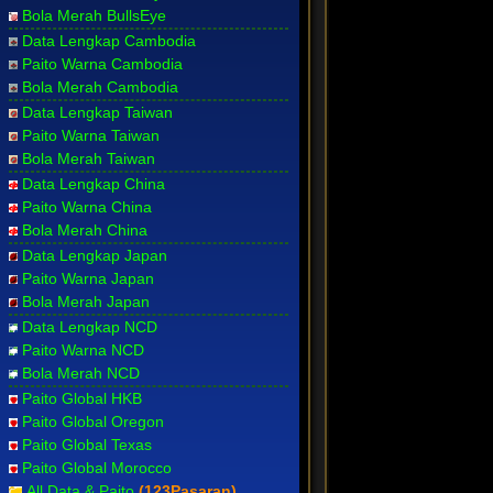
Bola Merah BullsEye
Data Lengkap Cambodia
Paito Warna Cambodia
Bola Merah Cambodia
Data Lengkap Taiwan
Paito Warna Taiwan
Bola Merah Taiwan
Data Lengkap China
Paito Warna China
Bola Merah China
Data Lengkap Japan
Paito Warna Japan
Bola Merah Japan
Data Lengkap NCD
Paito Warna NCD
Bola Merah NCD
Paito Global HKB
Paito Global Oregon
Paito Global Texas
Paito Global Morocco
All Data & Paito
(123Pasaran)