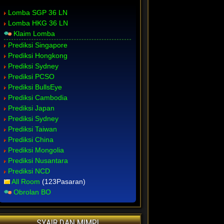
Lomba SGP 36 LN
Lomba HKG 36 LN
Klaim Lomba
Prediksi Singapore
Prediksi Hongkong
Prediksi Sydney
Prediksi PCSO
Prediksi BullsEye
Prediksi Cambodia
Prediksi Japan
Prediksi Sydney
Prediksi Taiwan
Prediksi China
Prediksi Mongolia
Prediksi Nusantara
Prediksi NCD
All Room
(123Pasaran)
Obrolan BO
SYAIR DAN MIMPI