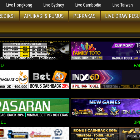
Live Hongkong
Live Sydney
Live Cambodia
Live Taiwan
EDIKSI
APLIKASI & RUMUS
PERKAKAS
LIVE DRAW RESU
4D
FA
EL
3P