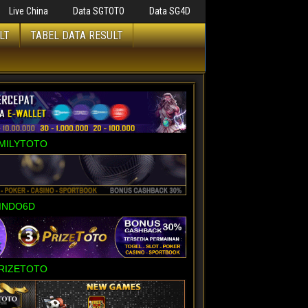
Live China
Data SGTOTO
Data SG4D
LT
TABEL DATA RESULT
MILYTOTO
INDO6D
RIZETOTO