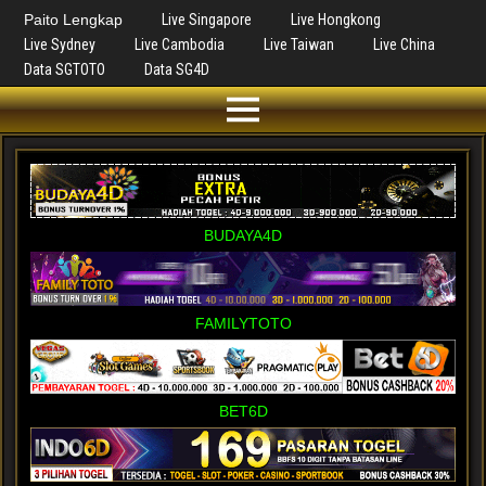
Paito Lengkap
Live Singapore
Live Hongkong
Live Sydney
Live Cambodia
Live Taiwan
Live China
Data SGTOTO
Data SG4D
BUDAYA4D
FAMILYTOTO
BET6D