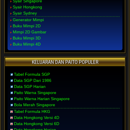
Syair Singapore
Syair Hongkong
Syair Sydney
Generator Mimpi
Buku Mimpi 2D
Mimpi 2D Gambar
Buku Mimpi 3D
Buku Mimpi 4D
KELUARAN DAN PAITO POPULER
Tabel Formula SGP
Data SGP Dari 1986
Data SGP Harian
Paito Warna Singapore
Paito Warna Harian Singapore
Bola Merah Singapore
Tabel Formula HKG
Data Hongkong Versi 4D
Data Hongkong Versi 6D
Data Hongkong Harian