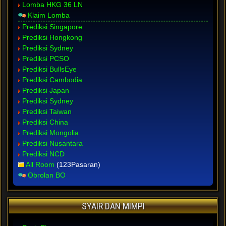
Lomba HKG 36 LN
Klaim Lomba
Prediksi Singapore
Prediksi Hongkong
Prediksi Sydney
Prediksi PCSO
Prediksi BullsEye
Prediksi Cambodia
Prediksi Japan
Prediksi Sydney
Prediksi Taiwan
Prediksi China
Prediksi Mongolia
Prediksi Nusantara
Prediksi NCD
All Room
(123Pasaran)
Obrolan BO
SYAIR DAN MIMPI