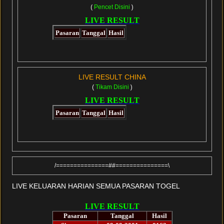
(
Pencet Disini
)
LIVE RESULT CHINA
(
Tikam Disini
)
/===============##===============\
LIVE KELUARAN HARIAN SEMUA PASARAN TOGEL