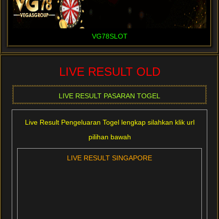
VG78SLOT
LIVE RESULT OLD
LIVE RESULT PASARAN TOGEL
Live Result Pengeluaran Togel lengkap silahkan klik url
pilihan bawah
LIVE RESULT SINGAPORE