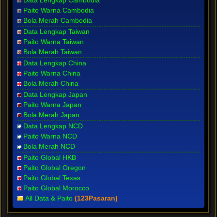
Data Lengkap Cambodia
Paito Warna Cambodia
Bola Merah Cambodia
Data Lengkap Taiwan
Paito Warna Taiwan
Bola Merah Taiwan
Data Lengkap China
Paito Warna China
Bola Merah China
Data Lengkap Japan
Paito Warna Japan
Bola Merah Japan
Data Lengkap NCD
Paito Warna NCD
Bola Merah NCD
Paito Global HKB
Paito Global Oregon
Paito Global Texas
Paito Global Morocco
All Data & Paito
(123Pasaran)