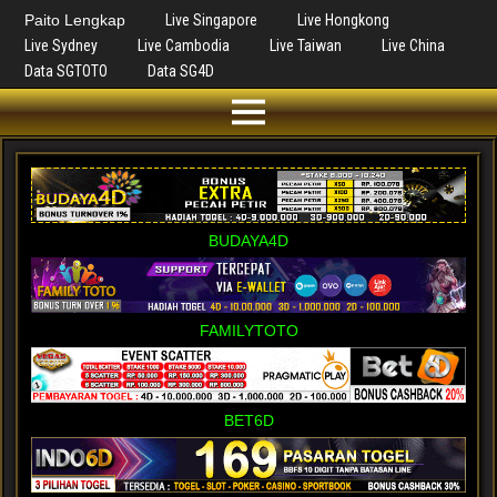
Paito Lengkap
Live Singapore
Live Hongkong
Live Sydney
Live Cambodia
Live Taiwan
Live China
Data SGTOTO
Data SG4D
BUDAYA4D
FAMILYTOTO
BET6D