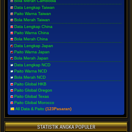
Bola Merah Cambodia
Data Lengkap Taiwan
Paito Warna Taiwan
Bola Merah Taiwan
Data Lengkap China
Paito Warna China
Bola Merah China
Data Lengkap Japan
Paito Warna Japan
Bola Merah Japan
Data Lengkap NCD
Paito Warna NCD
Bola Merah NCD
Paito Global HKB
Paito Global Oregon
Paito Global Texas
Paito Global Morocco
All Data & Paito
(123Pasaran)
STATISTIK ANGKA POPULER