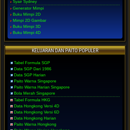
Syair Sydney
Generator Mimpi
Buku Mimpi 2D
Mimpi 2D Gambar
Buku Mimpi 3D
Buku Mimpi 4D
KELUARAN DAN PAITO POPULER
Tabel Formula SGP
Data SGP Dari 1986
Data SGP Harian
Paito Warna Singapore
Paito Warna Harian Singapore
Bola Merah Singapore
Tabel Formula HKG
Data Hongkong Versi 4D
Data Hongkong Versi 6D
Data Hongkong Harian
Paito Warna Hongkong