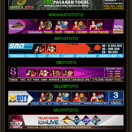
ANGKAJITUTOTO
ARTISTOTO
SBOTOTO
SELEBTOTO
MCITYTOTO