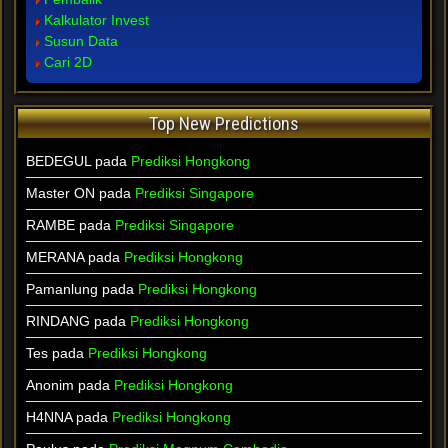
Kalkulator Invest
Susun Data
Cari 2D
Top New Predictions
BEDEGUL pada
Prediksi Hongkong
Master ON pada
Prediksi Singapore
RAMBE pada
Prediksi Singapore
MERANA pada
Prediksi Hongkong
Pamanlung pada
Prediksi Hongkong
RINDANG pada
Prediksi Hongkong
Tes pada
Prediksi Hongkong
Anonim pada
Prediksi Hongkong
H4NNA pada
Prediksi Hongkong