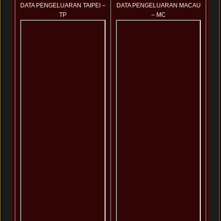
DATA PENGELUARAN TAIPEI –
DATA PENGELUARAN MACAU
TP
– MC