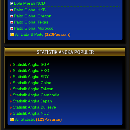
Bola Merah NCD
Paito Global HKB
Paito Global Oregon
Paito Global Texas
Paito Global Morocco
All Data & Paito
(123Pasaran)
STATISTIK ANGKA POPULER
Statistik Angka SGP
Statistik Angka HKG
Statistik Angka SDY
Statistik Angka China
Statistik Angka Taiwan
Statistik Angka Cambodia
Statistik Angka Japan
Statistik Angka Bullseye
Statistik Angka NCD
All Statistik
(123Pasaran)