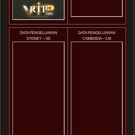
DATA PENGELUARAN
DATA PENGELUARAN
SYDNEY – SD
CAMBODIA – CM