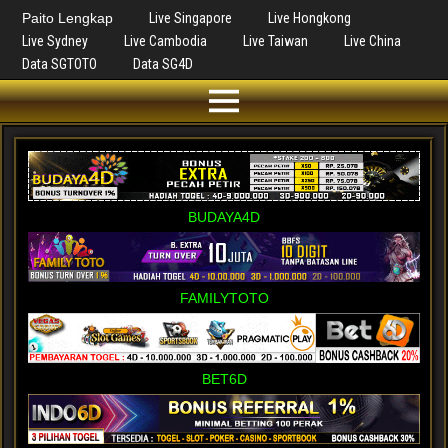
Paito Lengkap
Live Singapore
Live Hongkong
Live Sydney
Live Cambodia
Live Taiwan
Live China
Data SGTOTO
Data SG4D
BUDAYA4D
FAMILYTOTO
BET6D