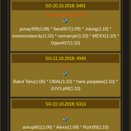
SG:20.10.2018: 0491
monomedancity(2:20)
punay999(1:08) * Iland007(1:09) * Julung(1:10) *
monomedancity(1:10) * semampir(1:10) * MEXX(1:10) *
OppoA57(1:10)
SG:21.10.2018: 4949
xxx
Bakol Tahu(1:06) * OBAL(1:10) * haris panjaitan(1:10) *
JUV3 pNf(1:10)
SG:22.10.2018: 6313
xxx
askop661(1:08) * Alexis(1:08) * Rizki99(1:10)