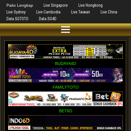
Paito Lengkap
Live Singapore
Live Hongkong
Live Sydney
Live Cambodia
Live Taiwan
Live China
Data SGTOTO
Data SG4D
BUDAYA4D
FAMILYTOTO
BET6D