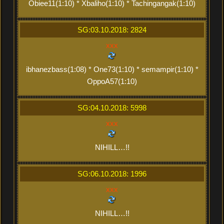
Obiee11(1:10) * Xbaliho(1:10) * Tachingangak(1:10)
SG:03.10.2018: 2824
xxx
ibhanezbass(1:08) * One73(1:10) * semampir(1:10) *
OppoA57(1:10)
SG:04.10.2018: 5998
xxx
NIHILL…!!
SG:06.10.2018: 1996
xxx
NIHILL…!!