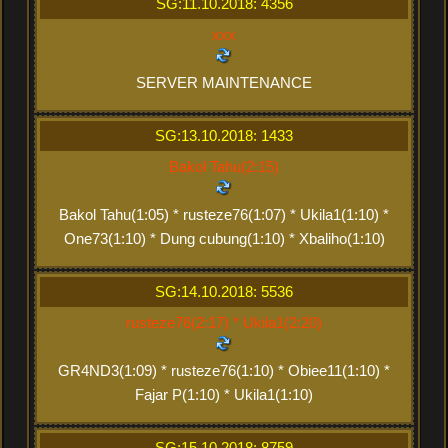
SG:11.10.2018: 4356
xxx
SERVER MAINTENANCE
SG:13.10.2018: 1433
Bakol Tahu(2:15)
Bakol Tahu(1:05) * rusteze76(1:07) * Ukila1(1:10) *
One73(1:10) * Dung cubung(1:10) * Xbaliho(1:10)
SG:14.10.2018: 5536
rusteze76(2:17) * Ukila1(2:20)
GR4ND3(1:09) * rusteze76(1:10) * Obiee11(1:10) *
Fajar P(1:10) * Ukila1(1:10)
SG:15.10.2018: 8759