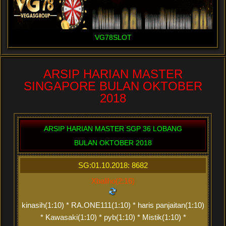
VG78SLOT
ARSIP HARIAN MASTER
SINGAPORE BULAN OKTOBER
2018
ARSIP HARIAN MASTER SGP 36 LOBANG
BULAN OKTOBER 2018
SG:01.10.2018: 8682
Xbaliho(2:16)
kinasih(1:10) * RA.ONE111(1:10) * haris panjaitan(1:10)
* Kawasaki(1:10) * pyb(1:10) * Mistik(1:10) *