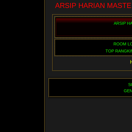
ARSIP HARIAN MAST
ARSIP H
ROOM L
TOP RANGKI
S
GEN