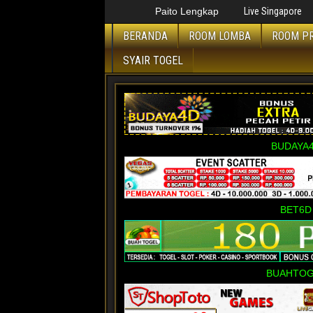
Paito Lengkap
Live Singapore
BERANDA
ROOM LOMBA
ROOM PR
SYAIR TOGEL
BUDAYA
BET6D
BUAHTOG