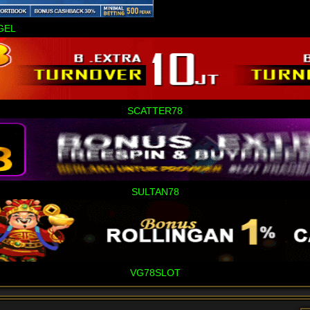
GEL
SCATTER78
SULTAN78
VG78SLOT