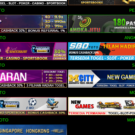
TO
P
TO
ANG
TO
S
TO
M
OTO
MA