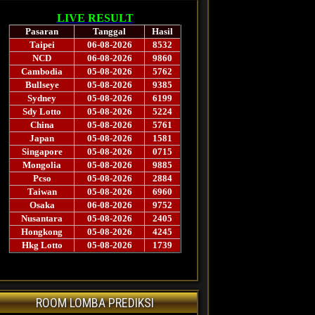
ROOM LOMBA PREDIKSI