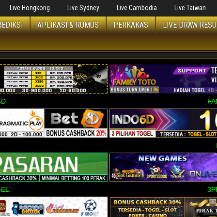
Live Hongkong
Live Sydney
Live Cambodia
Live Taiwan
EDIKSI
APLIKASI & RUMUS
PERKAKAS
LIVE DRAW RESU
4D
FA
EL
3P