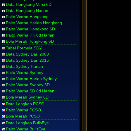
Data Hongkong Versi 6D
Data Hongkong Harian
Paito Warna Hongkong
Paito Warna Harian Hongkong
Paito Warna Hongkong 6D
Paito Warna HK 6d Harian
Bola Merah Hongkong 6D
Tabel Formula SDY
Data Sydney Dari 2009
Data Sydney Dari 2015
Data Sydney Harian
Paito Warna Sydney
Paito Warna Harian Sydney
Paito Warna Sydney 6D
Paito Warna SD 6d Harian
Bola Merah Sydney 6D
Data Lengkap PCSO
Paito Warna PCSO
Bola Merah PCSO
Data Lengkap BullsEye
Paito Warna BullsEye