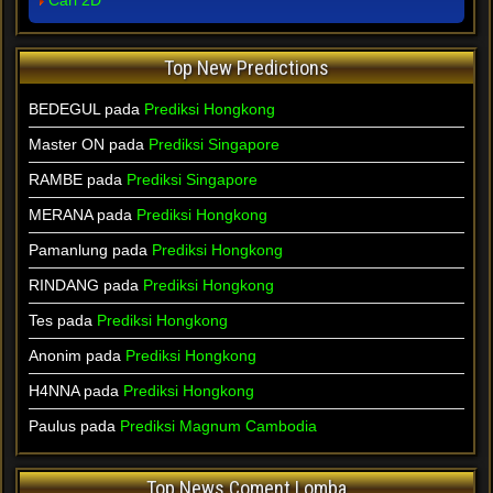
Cari 2D
Top New Predictions
BEDEGUL pada
Prediksi Hongkong
Master ON pada
Prediksi Singapore
RAMBE pada
Prediksi Singapore
MERANA pada
Prediksi Hongkong
Pamanlung pada
Prediksi Hongkong
RINDANG pada
Prediksi Hongkong
Tes pada
Prediksi Hongkong
Anonim pada
Prediksi Hongkong
H4NNA pada
Prediksi Hongkong
Paulus pada
Prediksi Magnum Cambodia
Top News Coment Lomba