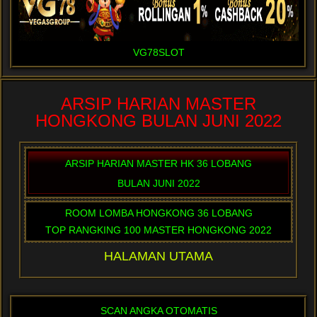
VG78SLOT
ARSIP HARIAN MASTER
HONGKONG BULAN JUNI 2022
ARSIP HARIAN MASTER HK 36 LOBANG
BULAN JUNI 2022
ROOM LOMBA HONGKONG 36 LOBANG
TOP RANGKING 100 MASTER HONGKONG 2022
HALAMAN UTAMA
SCAN ANGKA OTOMATIS